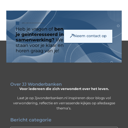
Heb je vragen of
ben
je geïnteresseerd in
Neem contact op
samenwerking?
We
staan voor je klaar en
horen graag van je!
Over JJ Wonderbanken
Voor iedereen die zich verwondert over het leven.
Laat je op Jjwonderbanken.nl inspireren door blogs vol
verwondering, reflectie en verrassende kijkjes op alledaagse
thema’s.
Bericht categorie