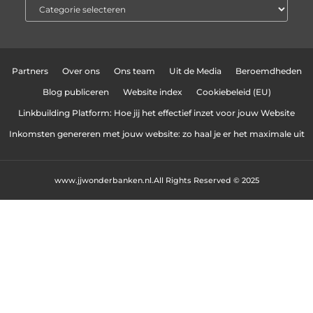
Partners
Over ons
Ons team
Uit de Media
Beroemdheden
Blog publiceren
Website index
Cookiebeleid (EU)
Linkbuilding Platform: Hoe jij het effectief inzet voor jouw Website
Inkomsten genereren met jouw website: zo haal je er het maximale uit
www.jjwonderbanken.nl.
All Rights Reserved © 2025