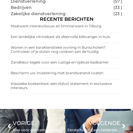
Dienstverlening
(57 )
Bedrijven
(33 )
Zakelijke dienstverlening
(23 )
RECENTE BERICHTEN
Maatwerk interieurbouw en timmerwerk in Tilburg
Een landelijke vitrinekast als sfeervolle blikvanger in huis
Wonen in een karakteristieke woning in Bunschoten?
Controleer of je sloten nog voldoen aan de huidig
Zandkleur tegels voor een rustige en tijdloze badkamer
Bescherm uw investering met brandwerend coaten
Klassieke boekenkast: een stijlvol statement in exclusieve
interieurs
VORIGE
VOLGENDE
Kies voor een cementdekvloer als kwalitatieve ondervloer
Eerste hulp bij een kelderlekkage