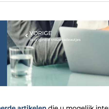
VORIGE
5x originele trouwcadeautjes
erde artikelen
die u mogelijk int