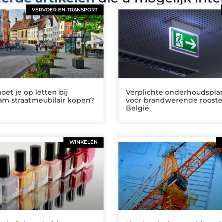
VERVOER EN TRANSPORT
et je op letten bij
Verplichte onderhoudspl
am straatmeubilair kopen?
voor brandwerende rooste
België
WINKELEN