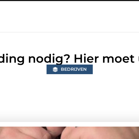
in Bunschoten? Controleer of je sloten nog voldoen aan de huidig
ding nodig? Hier moet 
BEDRIJVEN