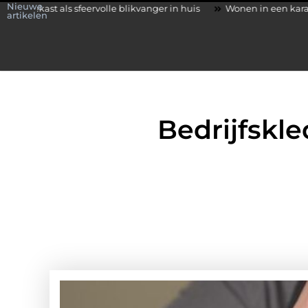
Nieuwe
eervolle blikvanger in huis
Wonen in een karakteristieke woning 
artikelen
Bedrijfskle