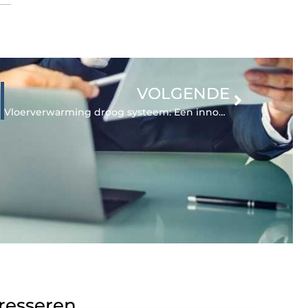
VOLGENDE
Vloerverwarming droog systeem: Een innovatieve verwarmingsoplossing
eresseren