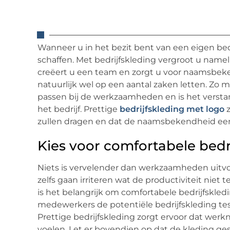
Wanneer u in het bezit bent van een eigen bedr
schaffen. Met bedrijfskleding vergroot u name
creëert u een team en zorgt u voor naamsbeken
natuurlijk wel op een aantal zaken letten. Zo 
passen bij de werkzaamheden en is het verstan
het bedrijf. Prettige
bedrijfskleding met logo
z
zullen dragen en dat de naamsbekendheid een 
Kies voor comfortabele bedr
Niets is vervelender dan werkzaamheden uitvoer
zelfs gaan irriteren wat de productiviteit nie
is het belangrijk om comfortabele bedrijfskledi
medewerkers de potentiële bedrijfskleding te
Prettige bedrijfskleding zorgt ervoor dat wer
voelen. Let er bovendien op dat de kleding g