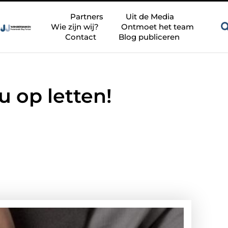
Zandkleur tegels voor een rustige en tijdloze badkamer
Besc
Partners
Uit de Media
Wie zijn wij?
Ontmoet het team
Contact
Blog publiceren
u op letten!