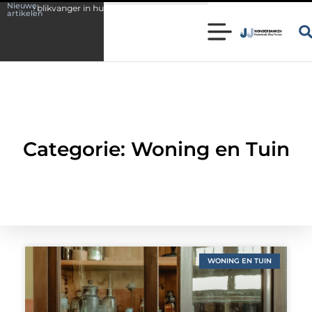
Nieuwe
ikvanger in huis
Wonen in een karakteristieke woning in Bunschoten? C
artikelen
Categorie: Woning en Tuin
WONING EN TUIN