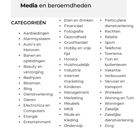
Media
en beroemdheden
Eten en drinken
Particuliere
CATEGORIEËN
Financieel
dienstverlening
Fotografie
Rechten
Aanbiedingen
Gezondheid
Relatie
Alarmsysteem
Groothandel
Sport
Auto’s en
Hobby en vrije
Telefonie
Motoren
tijd
Toerisme
Banen en
Horeca
Tuin en
opleidingen
Huishoudelijk
buitenleven
Beauty en
Industrie
Vakantie
verzorging
Internet
Verbouwen
Bedrijven
marketing
Vervoer en
Bloemen
Kinderen
transport
Blog
Management
Winkelen
Dienstverlening
Marketing
Woning en Tuin
Dieren
Meubels
Woningen
Electronica en
MKB
Zakelijk
Computers
Mode en
Zakelijke
Energie
Kleding
dienstverlening
Entertainment
Onderwijs
Zorg