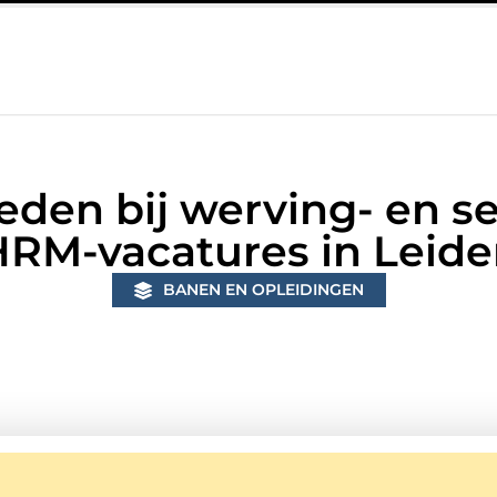
g in Bunschoten? Controleer of je sloten nog voldoen aan de huidig
eden bij werving- en s
RM-vacatures in Leid
BANEN EN OPLEIDINGEN