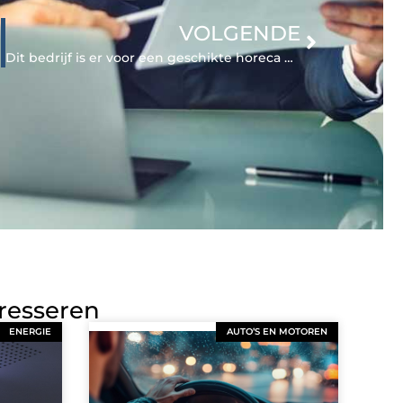
VOLGENDE
Dit bedrijf is er voor een geschikte horeca espresso koffiemachine in de regio Eindhoven
eresseren
ENERGIE
AUTO’S EN MOTOREN