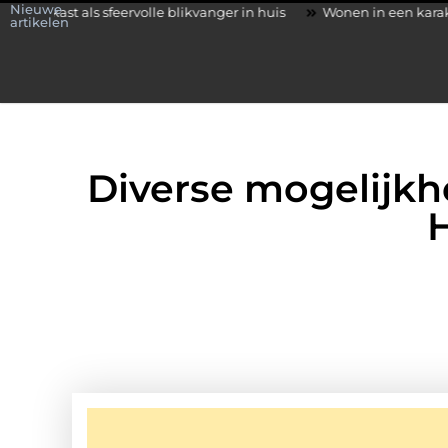
Nieuwe
sfeervolle blikvanger in huis
Wonen in een karakteristieke wonin
artikelen
Diverse mogelijkh
H