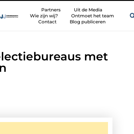
Zandkleur tegels voor een rustige en tijdloze badkamer
Be
Partners
Uit de Media
Wie zijn wij?
Ontmoet het team
Contact
Blog publiceren
electiebureaus met
en