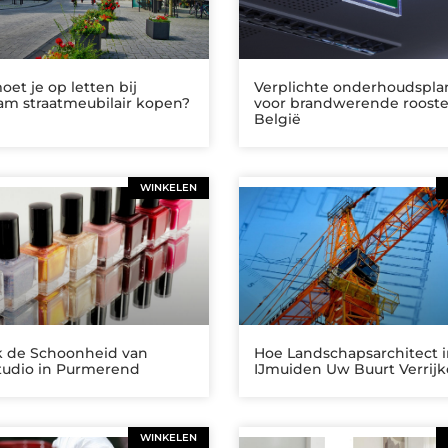
et je op letten bij
Verplichte onderhoudspl
am straatmeubilair kopen?
voor brandwerende rooste
België
WINKELEN
 de Schoonheid van
Hoe Landschapsarchitect 
tudio in Purmerend
IJmuiden Uw Buurt Verrij
WINKELEN