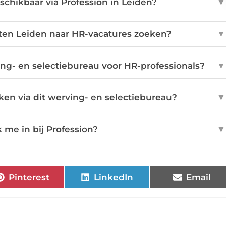
schikbaar via Profession in Leiden?
▼
iten Leiden naar HR-vacatures zoeken?
▼
ng- en selectiebureau voor HR-professionals?
▼
erken via dit werving- en selectiebureau?
▼
k me in bij Profession?
▼
Pinterest
LinkedIn
Email