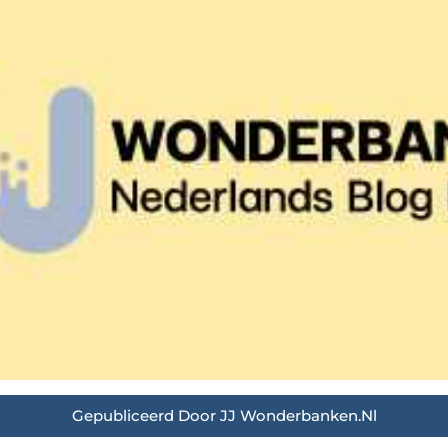
Gepubliceerd Door JJ Wonderbanken.nl