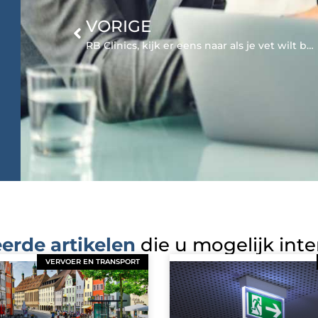
VORIGE
RB Clinics, kijk er eens naar als je vet wilt bevriezen
erde artikelen
die u mogelijk int
VERVOER EN TRANSPORT