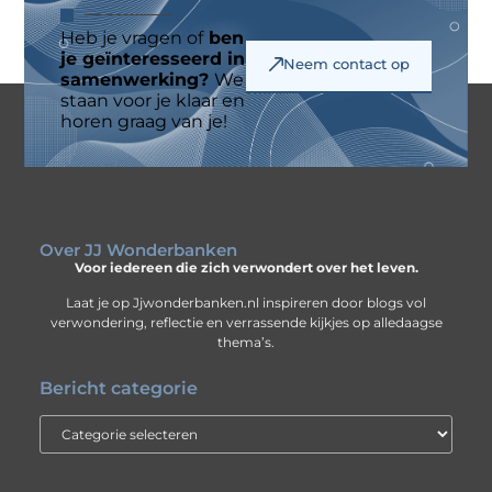
Heb je vragen of
ben
je geïnteresseerd in
Neem contact op
samenwerking?
We
staan voor je klaar en
horen graag van je!
Over JJ Wonderbanken
Voor iedereen die zich verwondert over het leven.
Laat je op Jjwonderbanken.nl inspireren door blogs vol
verwondering, reflectie en verrassende kijkjes op alledaagse
thema’s.
Bericht categorie