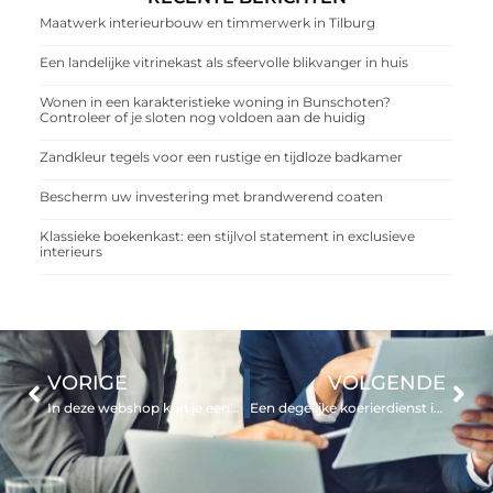
Maatwerk interieurbouw en timmerwerk in Tilburg
Een landelijke vitrinekast als sfeervolle blikvanger in huis
Wonen in een karakteristieke woning in Bunschoten?
Controleer of je sloten nog voldoen aan de huidig
Zandkleur tegels voor een rustige en tijdloze badkamer
Bescherm uw investering met brandwerend coaten
Klassieke boekenkast: een stijlvol statement in exclusieve
interieurs
VORIGE
VOLGENDE
In deze webshop kun je eenvoudig een schuimblusser kopen voor het bestrijden van brand
Een degelijke koerierdienst in Nederland vinden? Hierop moet u letten