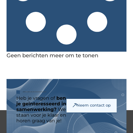
Geen berichten meer om te tonen
Heb je vragen of
ben
je geïnteresseerd in
Neem contact op
samenwerking?
We
staan voor je klaar en
horen graag van je!