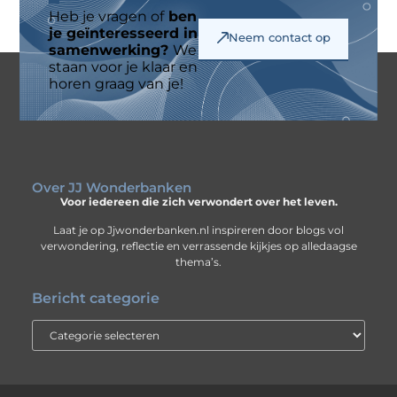
Heb je vragen of
ben
je geïnteresseerd in
Neem contact op
samenwerking?
We
staan voor je klaar en
horen graag van je!
Over JJ Wonderbanken
Voor iedereen die zich verwondert over het leven.
Laat je op Jjwonderbanken.nl inspireren door blogs vol
verwondering, reflectie en verrassende kijkjes op alledaagse
thema’s.
Bericht categorie