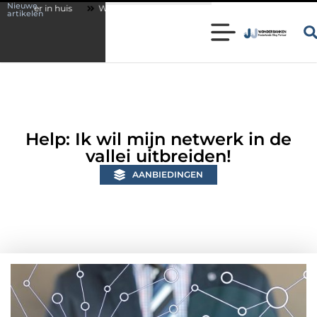
Nieuwe
Wonen in een karakteristieke woning in Bunschoten? Controleer of je s
artikelen
Help: Ik wil mijn netwerk in de
vallei uitbreiden!
AANBIEDINGEN