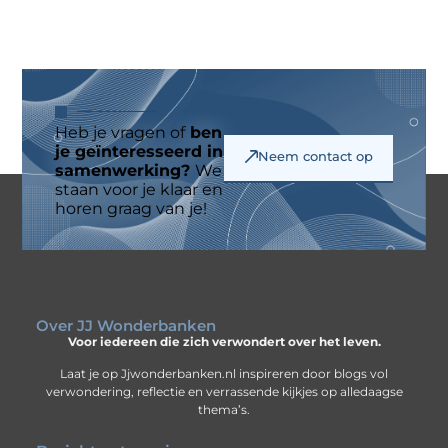
Heb je vragen of
ben
je geïnteresseerd in
Neem contact op
samenwerking?
We
staan voor je klaar en
horen graag van je!
Over JJ Wonderbanken
Voor iedereen die zich verwondert over het leven.
Laat je op Jjwonderbanken.nl inspireren door blogs vol
verwondering, reflectie en verrassende kijkjes op alledaagse
thema’s.