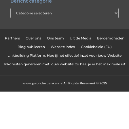
Bericht categorie
Partners
Over ons
Ons team
Uit de Media
Beroemdheden
Blog publiceren
Website index
Cookiebeleid (EU)
Linkbuilding Platform: Hoe jij het effectief inzet voor jouw Website
Inkomsten genereren met jouw website: zo haal je er het maximale uit
www.jjwonderbanken.nl.
All Rights Reserved © 2025