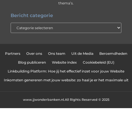
thema’s.
Bericht categorie
Partners
Over ons
Ons team
Uit de Media
Beroemdheden
Blog publiceren
Website index
Cookiebeleid (EU)
Linkbuilding Platform: Hoe jij het effectief inzet voor jouw Website
Inkomsten genereren met jouw website: zo haal je er het maximale uit
www.jjwonderbanken.nl.
All Rights Reserved © 2025