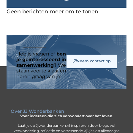
Geen berichten meer om te tonen
Heb je vragen of
ben
je geïnteresseerd in
Neem contact op
samenwerking?
We
staan voor je klaar en
horen graag van je!
Over JJ Wonderbanken
Voor iedereen die zich verwondert over het leven.
Laat je op Jjwonderbanken.nl inspireren door blogs vol
verwondering, reflectie en verrassende kijkjes op alledaagse