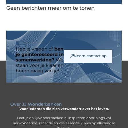
Geen berichten meer om te tonen
Heb je vragen of
ben
je geïnteresseerd in
Neem contact op
samenwerking?
We
staan voor je klaar en
horen graag van je!
Over JJ Wonderbanken
Voor iedereen die zich verwondert over het leven.
Laat je op Jjwonderbanken.nl inspireren door blogs vol
verwondering, reflectie en verrassende kijkjes op alledaagse