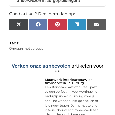
onderwezen in zorgopleidingen?
Goed artikel? Deel hem dan op:
X
Facebook
Pinterest
LinkedIn
Email
(Twitter)
Tags:
Omgaan met agressie
Verken onze aanbevolen
artikelen voor
jou.
Maatwerk interieurbouw en
timmerwerk in Tilburg
Een standaardkast of bureau past
zelden perfect. In veel woningen en
bedrijfspanden in Tilburg kom je
schuine wanden, lastige hoeken of
leidingen tegen. Dan is maatwerk
interieurbouw en timmerwerk een
slimme keuze: je benut de