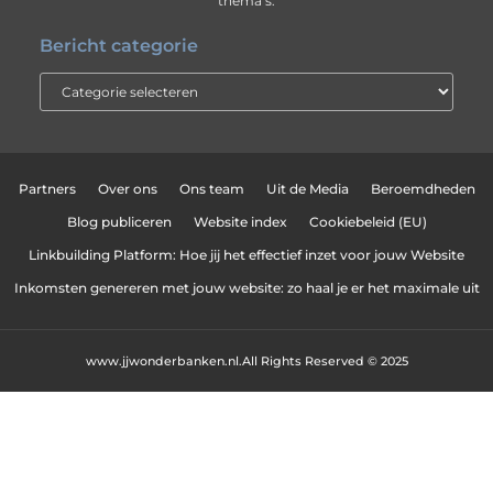
thema’s.
Bericht categorie
Partners
Over ons
Ons team
Uit de Media
Beroemdheden
Blog publiceren
Website index
Cookiebeleid (EU)
Linkbuilding Platform: Hoe jij het effectief inzet voor jouw Website
Inkomsten genereren met jouw website: zo haal je er het maximale uit
www.jjwonderbanken.nl.
All Rights Reserved © 2025