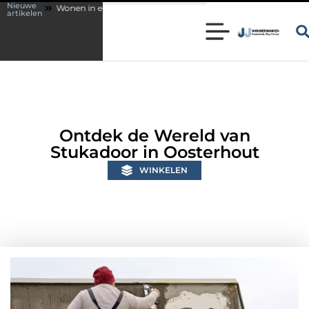
Nieuwe
 een karakteristieke woning in Bunschoten? Controleer of je sloten nog v
artikelen
Ontdek de Wereld van
Stukadoor in Oosterhout
WINKELEN