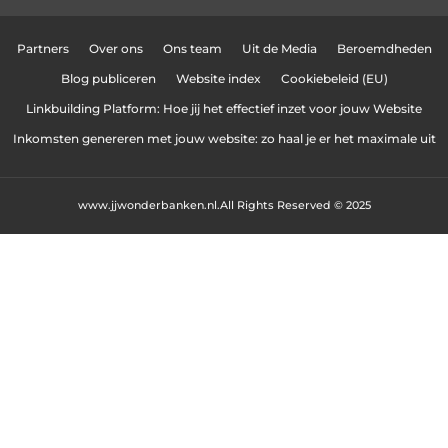
Partners
Over ons
Ons team
Uit de Media
Beroemdheden
Blog publiceren
Website index
Cookiebeleid (EU)
Linkbuilding Platform: Hoe jij het effectief inzet voor jouw Website
Inkomsten genereren met jouw website: zo haal je er het maximale uit
www.jjwonderbanken.nl.
All Rights Reserved © 2025