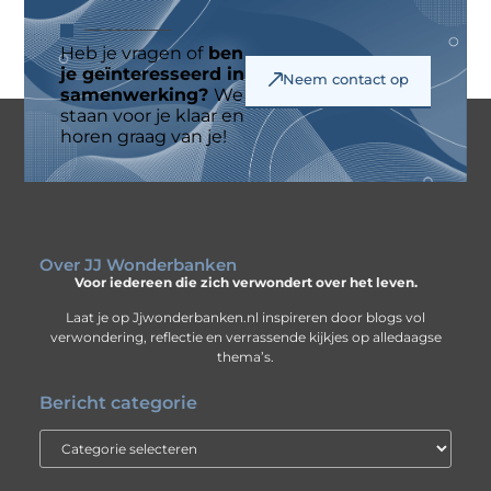
Heb je vragen of
ben
je geïnteresseerd in
Neem contact op
samenwerking?
We
staan voor je klaar en
horen graag van je!
Over JJ Wonderbanken
Voor iedereen die zich verwondert over het leven.
Laat je op Jjwonderbanken.nl inspireren door blogs vol
verwondering, reflectie en verrassende kijkjes op alledaagse
thema’s.
Bericht categorie