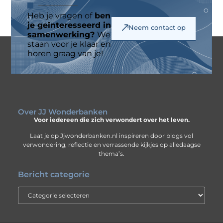
Heb je vragen of
ben
je geïnteresseerd in
Neem contact op
samenwerking?
We
staan voor je klaar en
horen graag van je!
Over JJ Wonderbanken
Voor iedereen die zich verwondert over het leven.
Laat je op Jjwonderbanken.nl inspireren door blogs vol
verwondering, reflectie en verrassende kijkjes op alledaagse
thema’s.
Bericht categorie