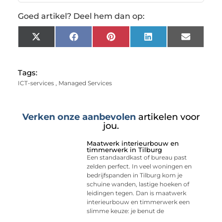
Goed artikel? Deel hem dan op:
X
Facebook
Pinterest
LinkedIn
Email
(Twitter)
Tags:
ICT-services
,
Managed Services
Verken onze aanbevolen
artikelen voor
jou.
Maatwerk interieurbouw en
timmerwerk in Tilburg
Een standaardkast of bureau past
zelden perfect. In veel woningen en
bedrijfspanden in Tilburg kom je
schuine wanden, lastige hoeken of
leidingen tegen. Dan is maatwerk
interieurbouw en timmerwerk een
slimme keuze: je benut de