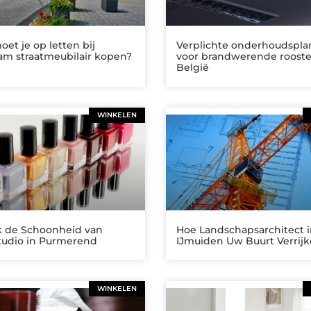
et je op letten bij
Verplichte onderhoudspl
am straatmeubilair kopen?
voor brandwerende rooste
België
WINKELEN
 de Schoonheid van
Hoe Landschapsarchitect 
tudio in Purmerend
IJmuiden Uw Buurt Verrij
WINKELEN