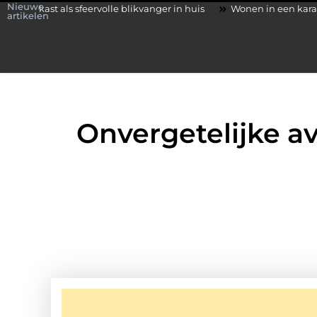
Nieuwe
sfeervolle blikvanger in huis
Wonen in een karakteristieke wonin
artikelen
Onvergetelijke a