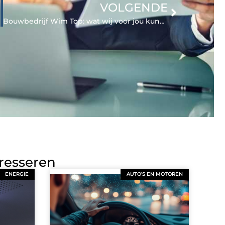
VOLGENDE
Bouwbedrijf Wim Top: wat wij voor jou kunnen betekenen!
eresseren
ENERGIE
AUTO’S EN MOTOREN