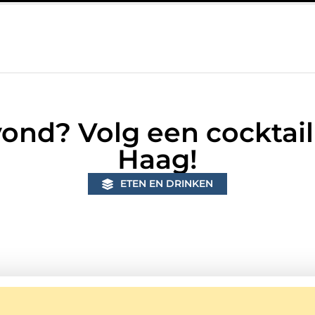
g in Bunschoten? Controleer of je sloten nog voldoen aan de huidig
vond? Volg een cocktai
Haag!
ETEN EN DRINKEN