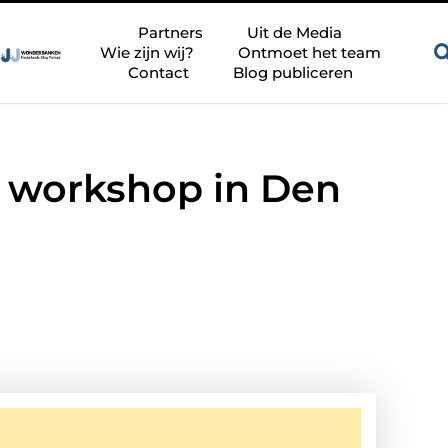
Zandkleur tegels voor een rustige en tijdloze badkamer
Be
Partners
Uit de Media
Wie zijn wij?
Ontmoet het team
Contact
Blog publiceren
l workshop in Den