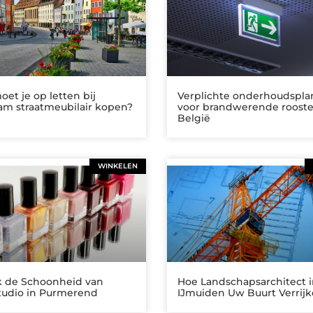
et je op letten bij
Verplichte onderhoudspl
am straatmeubilair kopen?
voor brandwerende rooste
België
WINKELEN
 de Schoonheid van
Hoe Landschapsarchitect 
tudio in Purmerend
IJmuiden Uw Buurt Verrij