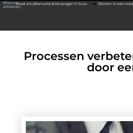
Nieuwe
feervolle blikvanger in huis
Wonen in een karakteristieke woning
artikelen
Processen verbeter
door ee