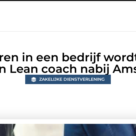
 in Bunschoten? Controleer of je sloten nog voldoen aan de huidig
en in een bedrijf word
n Lean coach nabij A
ZAKELIJKE DIENSTVERLENING