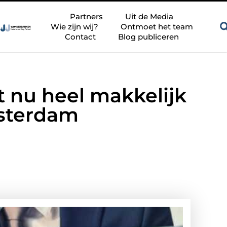
Zandkleur tegels voor een rustige en tijdloze badkamer
Bes
Partners
Uit de Media
Wie zijn wij?
Ontmoet het team
Contact
Blog publiceren
t nu heel makkelijk
msterdam