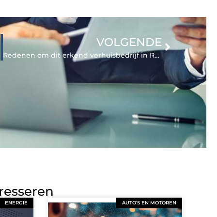
VOLGENDE
Redenen om dit erkend verhuisbedrijf in Rotterdam in te huren
eresseren
ENERGIE
AUTO’S EN MOTOREN