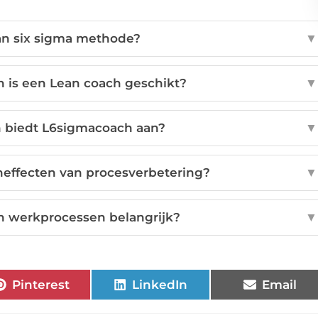
an six sigma methode?
▼
n is een Lean coach geschikt?
▼
n biedt L6sigmacoach aan?
▼
neffecten van procesverbetering?
▼
in werkprocessen belangrijk?
▼
Pinterest
LinkedIn
Email