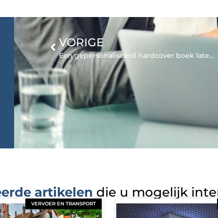
VORIGE
Een gepersonaliseerd hardcover boek laten drukken
erde artikelen
die u mogelijk int
VERVOER EN TRANSPORT