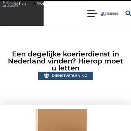
Nieuwe
Wonen in een karakteristieke woning in Bunschoten? Controleer of je s
artikelen
Een degelijke koerierdienst in
Nederland vinden? Hierop moet
u letten
DIENSTVERLENING