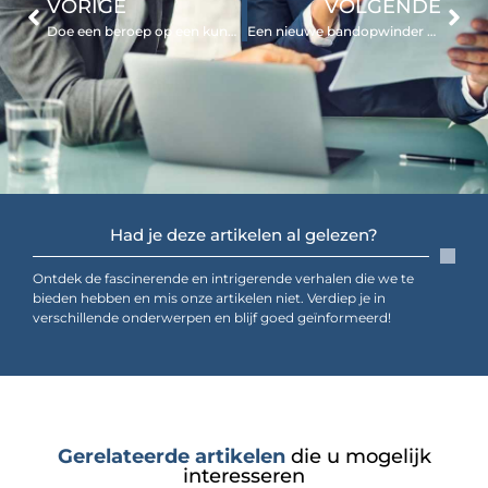
VORIGE
VOLGENDE
Doe een beroep op een kundige advocaat bij verdenking van een zedendelict
Een nieuwe bandopwinder voor uw rolluik nodig?
Had je deze artikelen al gelezen?
Ontdek de fascinerende en intrigerende verhalen die we te
bieden hebben en mis onze artikelen niet. Verdiep je in
verschillende onderwerpen en blijf goed geïnformeerd!
Gerelateerde artikelen
die u mogelijk
interesseren