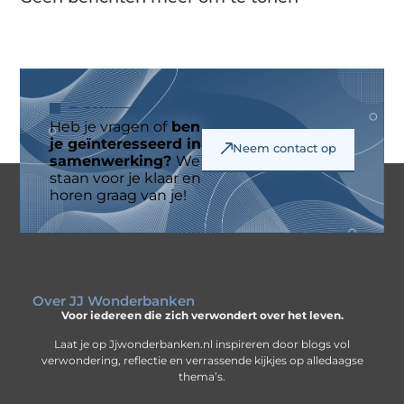
Heb je vragen of
ben
je geïnteresseerd in
Neem contact op
samenwerking?
We
staan voor je klaar en
horen graag van je!
Over JJ Wonderbanken
Voor iedereen die zich verwondert over het leven.
Laat je op Jjwonderbanken.nl inspireren door blogs vol
verwondering, reflectie en verrassende kijkjes op alledaagse
thema’s.