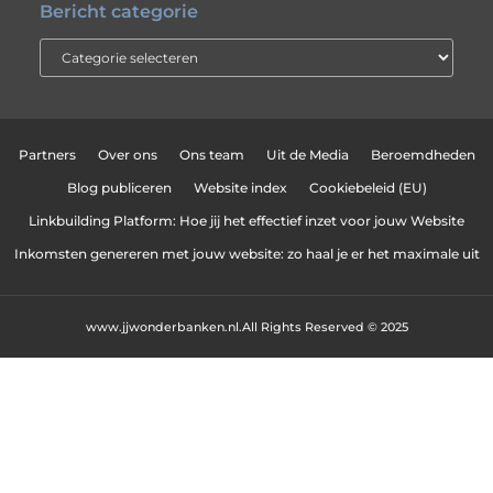
Bericht categorie
Partners
Over ons
Ons team
Uit de Media
Beroemdheden
Blog publiceren
Website index
Cookiebeleid (EU)
Linkbuilding Platform: Hoe jij het effectief inzet voor jouw Website
Inkomsten genereren met jouw website: zo haal je er het maximale uit
www.jjwonderbanken.nl.
All Rights Reserved © 2025