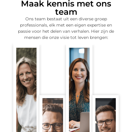
Maak kennis met ons
team
Ons team bestaat uit een diverse groep
professionals, elk met een eigen expertise en
passie voor het delen van verhalen. Hier zijn de
mensen die onze visie tot leven brengen:
ANNA
LISA
JANSEN
VERMEULEN
Hoofdredacteur
Schrijver
en
Anna
Redacteur
zorgt
ervoor
Lisa
dat
maakt
elk
verhalen
STIJN
BART
artikel
helder
DE
PETERS
zowel
en
BOER
informatief
aansprekend,
Community
als
met
Manager
Content