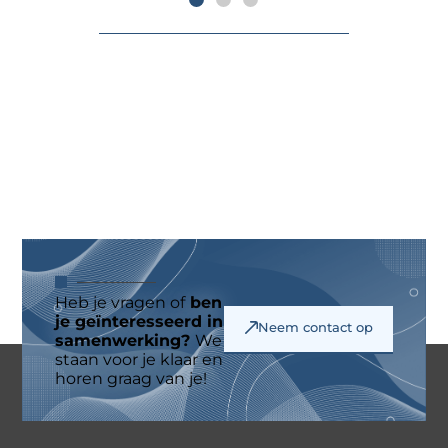
Heb je vragen of
ben
je geïnteresseerd in
Neem contact op
samenwerking?
We
staan voor je klaar en
horen graag van je!