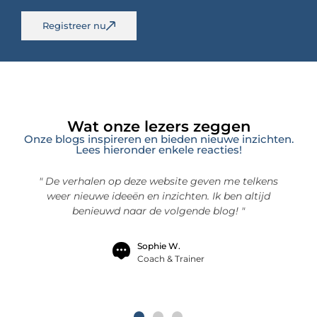
Registreer nu
Wat onze lezers zeggen
Onze blogs inspireren en bieden nieuwe inzichten.
Lees hieronder enkele reacties!
 telkens
" Jjwonderbanken.nl heeft me geholpen om
"
 altijd
alledaagse dingen met een frisse blik te bekijken.
 "
De inhoud is verrassend en diepgaand. Ik ben een
vaste lezer geworden! "
Daan S.
Ondernemer