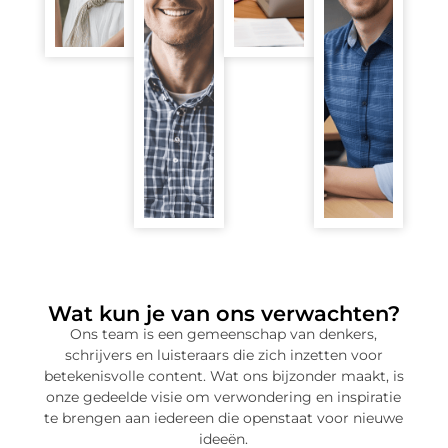
inspirerend
een
Strategist
is.
persoonlijke
Bart
Met
benadering.
is
Stijn
haar
Ze
de
stuurt
journalistieke
neemt
verbindende
de
achtergrond
lezers
factor
strategische
creëert
mee
tussen
richting
ze
op
Jjwonderbanke
van
de
een
en
onze
perfecte
reis
onze
content
balans
van
lezers.
en
tussen
ontdekking.
Hij
zorgt
reflectie
zorgt
ervoor
en
"
voor
dat
verwondering.
Voor
een
we
mij
goede
altijd
"
is
interactie
relevant
Het
schrijven
Wat kun je van ons verwachten?
en
blijven.
mooiste
niet
Ons team is een gemeenschap van denkers,
vergroot
Hij
van
alleen
de
schrijvers en luisteraars die zich inzetten voor
bouwt
schrijven
informatie
betrokkenheid
aan
betekenisvolle content. Wat ons bijzonder maakt, is
is
delen,
van
een
onze gedeelde visie om verwondering en inspiratie
het
maar
onze
platform
moment
de
te brengen aan iedereen die openstaat voor nieuwe
community.
dat
waarop
lezers
ideeën.
echt