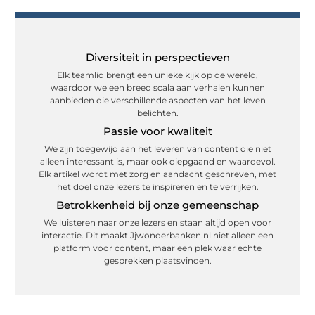
je
meenemen
"
inspireert.
iemand
op
De
een
avontuur.
verbinding
"
nieuw
"
met
Bij
perspectief
Diversiteit in perspectieven
onze
Jjwonderbanken.nl
kunt
lezers
Elk teamlid brengt een unieke kijk op de wereld,
draait
bieden
maakt
waardoor we een breed scala aan verhalen kunnen
het
."
onze
aanbieden die verschillende aspecten van het leven
om
verhalen
belichten.
het
sterker.
creëren
Passie voor kwaliteit
"
van
We zijn toegewijd aan het leveren van content die niet
inhoud
alleen interessant is, maar ook diepgaand en waardevol.
die
Elk artikel wordt met zorg en aandacht geschreven, met
mensen
het doel onze lezers te inspireren en te verrijken.
écht
raakt.
Betrokkenheid bij onze gemeenschap
"
We luisteren naar onze lezers en staan altijd open voor
interactie. Dit maakt Jjwonderbanken.nl niet alleen een
platform voor content, maar een plek waar echte
gesprekken plaatsvinden.