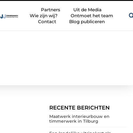
 de huidig
Zandkleur tegels voor een rustige en tijdloze badka
Partners
Uit de Media
Wie zijn wij?
Ontmoet het team
Contact
Blog publiceren
RECENTE BERICHTEN
Maatwerk interieurbouw en
timmerwerk in Tilburg