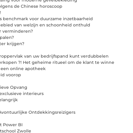
ossing voor moderne gevelbekleding
olgens de Chinese horoscoop
!
ls benchmark voor duurzame inzetbaarheid
ebied van welzijn en schoonheid onthuld
er verminderen?
epalen?
ter krijgen?
eroppervlak van uw bedrijfspand kunt verdubbelen
 verkopen ?! Het geheime ritueel om de klant te winne
t een online apotheek
eid voorop
tieve Opvang
exclusieve interieurs
elangrijk
Avontuurlijke Ontdekkingsreizigers
t Power BI
rtschool Zwolle