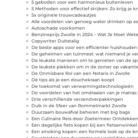
5 geboden voor een harmonieus buitenleven
5 Methoden voor effectief strijken: Zo krijg je k
5x originele trouwcadeautjes
Alle voordelen van genoeg water drinken op een
Autoschade voorkomen
Benzineprijs Zwolle in 2024 – Wat Je Moet Wet
Copywriter Duitstalig
De beste apps voor een efficiënter huishouden
De geheimen van tuinmest: wat niemand je ver
De leukste manieren om te genieten van de s
De leukste plekken om in de zomer op vakanti
De Onmisbare Rol van een Notaris in Zwolle
Dé tips als je een douchekraan koopt
De toekomst van verwarmingstechnologieën
De voordelen van het omdraaien van je matras: 
Drie verschillende verzendverpakkingen
Duik in de Sfeer van Rommelmarkt Zwolle
Duurzaam bouwafval beheren met big bags
Een Culinaire Reis door Zoetermeer Ontdekke
Een degelijke fiets kopen bij een fietsenwinke
Een smoking kopen: een formele look op de brui