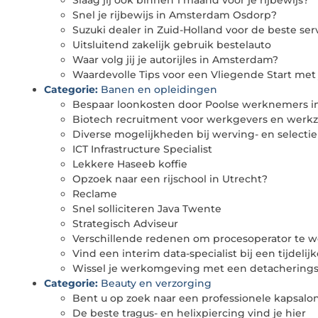
Slaag jij ook binnen 1 maand voor je rijbewijs?
Snel je rijbewijs in Amsterdam Osdorp?
Suzuki dealer in Zuid-Holland voor de beste ser
Uitsluitend zakelijk gebruik bestelauto
Waar volg jij je autorijles in Amsterdam?
Waardevolle Tips voor een Vliegende Start met je
Categorie:
Banen en opleidingen
Bespaar loonkosten door Poolse werknemers i
Biotech recruitment voor werkgevers en wer
Diverse mogelijkheden bij werving- en selecti
ICT Infrastructure Specialist
Lekkere Haseeb koffie
Opzoek naar een rijschool in Utrecht?
Reclame
Snel solliciteren Java Twente
Strategisch Adviseur
Verschillende redenen om procesoperator te 
Vind een interim data-specialist bij een tijdeli
Wissel je werkomgeving met een detacheringsb
Categorie:
Beauty en verzorging
Bent u op zoek naar een professionele kapsalon
De beste tragus- en helixpiercing vind je hier