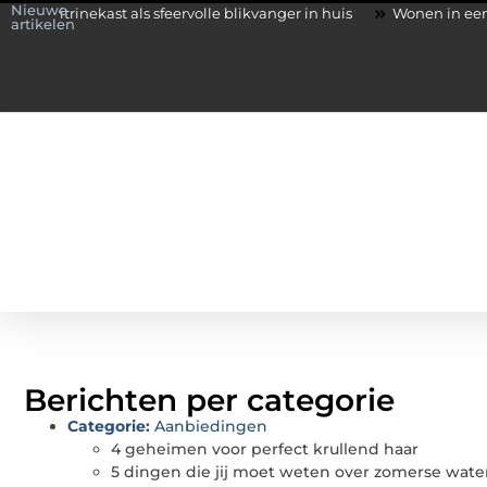
Nieuwe
inekast als sfeervolle blikvanger in huis
Wonen in een karakteris
artikelen
Berichten per categorie
Categorie:
Aanbiedingen
4 geheimen voor perfect krullend haar
5 dingen die jij moet weten over zomerse water