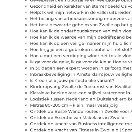
Gevelplaten: een duurzame en veelzijdige opl
Gezondheid en karakter van sterrenbeeld Os v
Help: Ik wil mijn netwerk in de vallei uitbreiden
Het belang van arbeidsdeskundig onderzoek a
Het best bewaarde geheim van Zwolle op het g
Hoe kan ik de onderhoudskosten van mijn vlo
Hoe kan ik de waarde van mijn bedrijfspand b
Hoe kan ik op een veilige manier mijn huid lich
Hoe krijg je een afgebroken sleutel uit het slot?
Hoe u met een verdiepingsvloer het totale vlo
Ik ga voor de geur, ik ga voor de kleur. Hoe te
In 30 dagen een expert worden in zelfzorg me
Inbraakbeveiliging in Amsterdam: jouw veiligh
Is Kroon olie jouw perfecte olie variant?
Kinderopvang Zwolle de Toekomst van Kwalita
Klassieke boekenkast: een stijlvol statement in 
Logistiek tussen Nederland en Duitsland: erg b
Matras 80×200 cm – klein, maar veelzijdig
Ontdek de Beste Wandelroutes in Zwolle voor 
Ontdek de Essentie van Makelaars in Zwolle
Ontdek de kracht van Business Intelligence me
Ontdek de Kracht van Fitness in Zwolle bij Spo