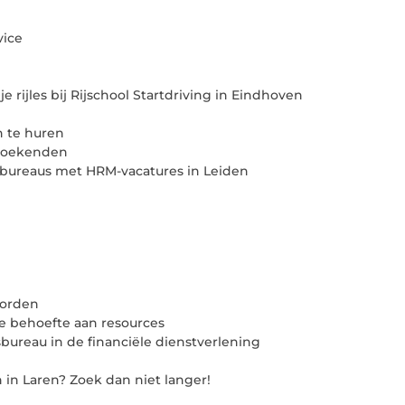
vice
 rijles bij Rijschool Startdriving in Eindhoven
n te huren
kzoekenden
ebureaus met HRM-vacatures in Leiden
worden
jke behoefte aan resources
ureau in de financiële dienstverlening
 in Laren? Zoek dan niet langer!