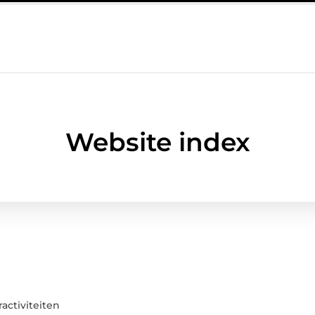
tieke woning in Bunschoten? Controleer of je sloten nog voldoen aan
Website index
activiteiten