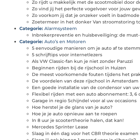
Zo rijdt u makkelijk met de scootmobiel door d
Zo vind jij het perfecte vogelvoer voor jouw g
Zo voorkom jij dat je onzeker voelt in badmode
Zoetermeer in het donker Van stroomstoring t
Categorie:
Alarmsysteem
Inbrekerpreventie en huisbeveiliging: de mus
Categorie:
Auto’s en Motoren
5 eenvoudige manieren om je auto af te stem
5 schrijftips voor internetlezers
Als VW Classic-fan kun je niet zonder Paruzzi
Beginnen rijden bij de rijschool in Huizen
De meest voorkomende fouten tijdens het prak
De voordelen van deze rijschool in Amsterdam
Een goede installatie van de condensor van uw 
Flexibel rijden met een auto abonnement: 3, 
Garage in regio Schijndel voor al uw occasions
Hoe herstel je de glans van je auto?
Hoe je je auto opnieuw aan te roepen
In 8 uur je scootertheorie halen, dat kan!
Mercedes Sprinter Lease
Slaag in één dag voor het CBR theorie examen 