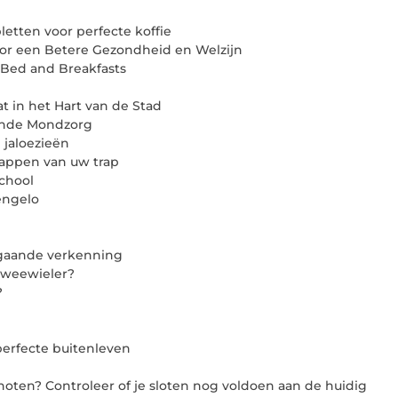
etten voor perfecte koffie
or een Betere Gezondheid en Welzijn
 Bed and Breakfasts
t in het Hart van de Stad
kende Mondzorg
 jaloezieën
nappen van uw trap
school
engelo
pgaande verkenning
tweewieler?
?
perfecte buitenleven
oten? Controleer of je sloten nog voldoen aan de huidig