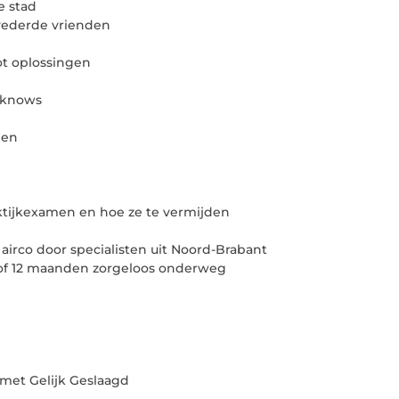
e stad
evederde vrienden
ot oplossingen
t-knows
men
tijkexamen en hoe ze te vermijden
airco door specialisten uit Noord-Brabant
6 of 12 maanden zorgeloos onderweg
met Gelijk Geslaagd