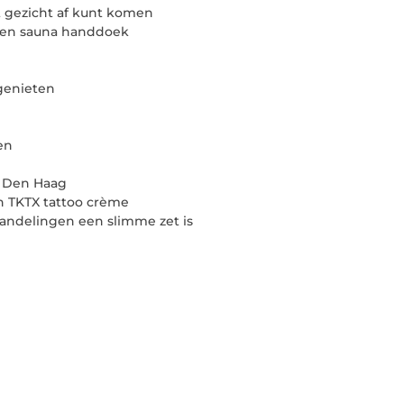
t gezicht af kunt komen
 een sauna handdoek
genieten
en
n Den Haag
en TKTX tattoo crème
ndelingen een slimme zet is