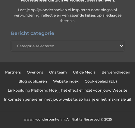
Voor iedereen die zich verwondert over het leven.
Laat je op Jjwonderbanken.nl inspireren door blogs vol
verwondering, reflectie en verrassende kijkjes op alledaagse
thema’s.
Bericht categorie
Partners
Over ons
Ons team
Uit de Media
Beroemdheden
Blog publiceren
Website index
Cookiebeleid (EU)
Linkbuilding Platform: Hoe jij het effectief inzet voor jouw Website
Inkomsten genereren met jouw website: zo haal je er het maximale uit
www.jjwonderbanken.nl.
All Rights Reserved © 2025