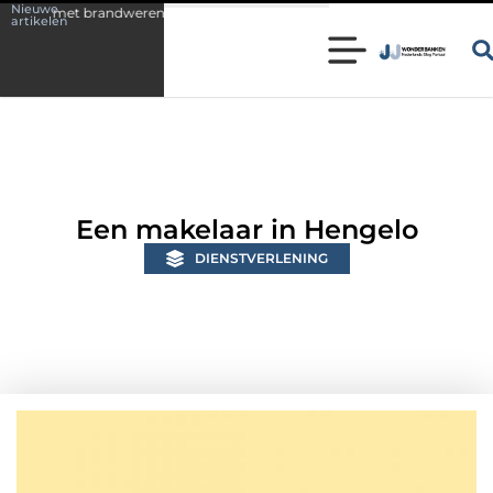
Nieuwe
dwerend coaten
Klassieke boekenkast: een stijlvol statement in exclusi
artikelen
Een makelaar in Hengelo
DIENSTVERLENING