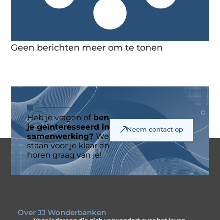
Geen berichten meer om te tonen
Heb je vragen of
ben
je geïnteresseerd in
Neem contact op
samenwerking?
We
staan voor je klaar en
horen graag van je!
Over JJ Wonderbanken