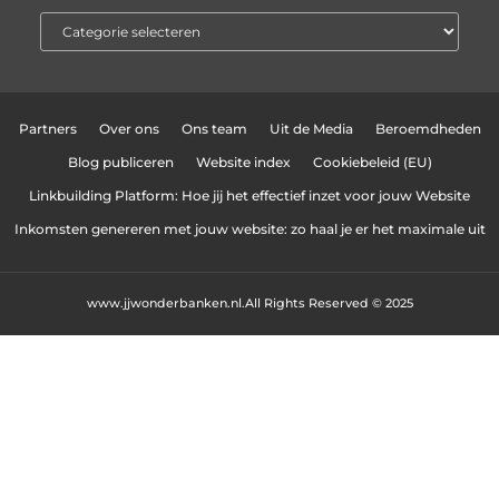
Partners
Over ons
Ons team
Uit de Media
Beroemdheden
Blog publiceren
Website index
Cookiebeleid (EU)
Linkbuilding Platform: Hoe jij het effectief inzet voor jouw Website
Inkomsten genereren met jouw website: zo haal je er het maximale uit
www.jjwonderbanken.nl.
All Rights Reserved © 2025