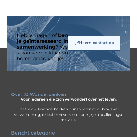
Heb je vragen of
ben
je geïnteresseerd in
Neem contact op
samenwerking?
We
staan voor je klaar en
horen graag van je!
Over JJ Wonderbanken
Voor iedereen die zich verwondert over het leven.
Laat je op Jjwonderbanken.nl inspireren door blogs vol
verwondering, reflectie en verrassende kijkjes op alledaagse
thema’s.
Bericht categorie