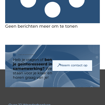
Geen berichten meer om te tonen
Heb je vragen of
ben
je geïnteresseerd in
Neem contact op
samenwerking?
We
staan voor je klaar en
horen graag van je!
Over JJ Wonderbanken