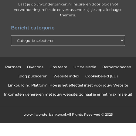
Laat je op Jjwonderbanken.nl inspireren door blogs vol
verwondering, reflectie en verrassende kijkjes op alledaagse
thema’s.
Bericht categorie
Partners
Over ons
Ons team
Uit de Media
Beroemdheden
Blog publiceren
Website index
Cookiebeleid (EU)
Linkbuilding Platform: Hoe jij het effectief inzet voor jouw Website
Inkomsten genereren met jouw website: zo haal je er het maximale uit
www.jjwonderbanken.nl.
All Rights Reserved © 2025