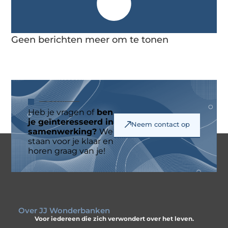
Geen berichten meer om te tonen
Heb je vragen of
ben
je geïnteresseerd in
Neem contact op
samenwerking?
We
staan voor je klaar en
horen graag van je!
Over JJ Wonderbanken
Voor iedereen die zich verwondert over het leven.