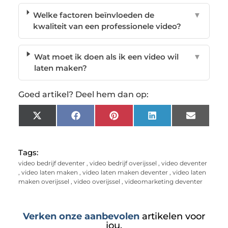
Welke factoren beïnvloeden de
▼
kwaliteit van een professionele video?
Wat moet ik doen als ik een video wil
▼
laten maken?
Goed artikel? Deel hem dan op:
X
Facebook
Pinterest
LinkedIn
Email
(Twitter)
Tags:
video bedrijf deventer
,
video bedrijf overijssel
,
video deventer
,
video laten maken
,
video laten maken deventer
,
video laten
maken overijssel
,
video overijssel
,
videomarketing deventer
Verken onze aanbevolen
artikelen voor
jou.