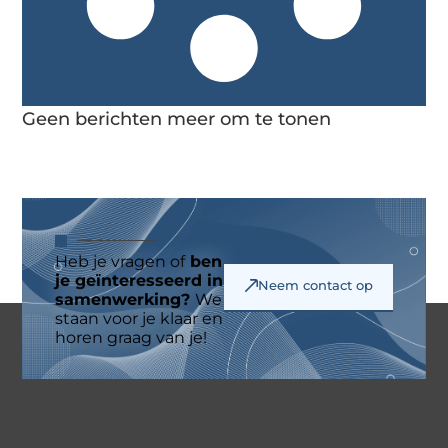
Geen berichten meer om te tonen
Heb je vragen of
ben
je geïnteresseerd in
Neem contact op
samenwerking?
We
staan voor je klaar en
horen graag van je!