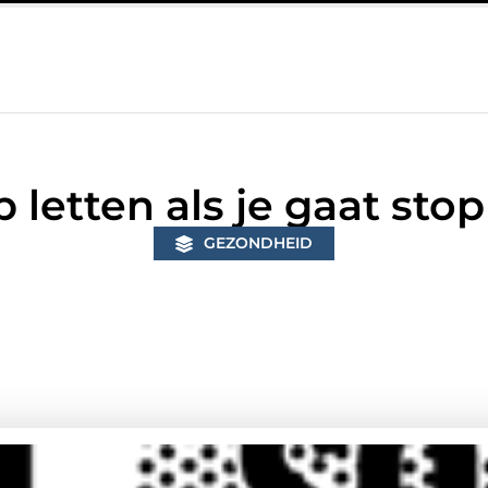
ng in Bunschoten? Controleer of je sloten nog voldoen aan de huidi
p letten als je gaat st
GEZONDHEID