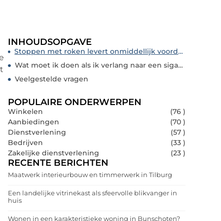
INHOUDSOPGAVE
Stoppen met roken levert onmiddellijk voordelen op
je
Wat moet ik doen als ik verlang naar een sigaret?
t
Veelgestelde vragen
POPULAIRE ONDERWERPEN
Winkelen
(76 )
Aanbiedingen
(70 )
Dienstverlening
(57 )
Bedrijven
(33 )
Zakelijke dienstverlening
(23 )
RECENTE BERICHTEN
Maatwerk interieurbouw en timmerwerk in Tilburg
Een landelijke vitrinekast als sfeervolle blikvanger in
huis
Wonen in een karakteristieke woning in Bunschoten?