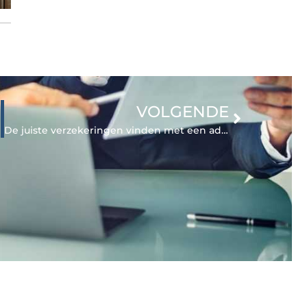
VOLGENDE
 komen
De juiste verzekeringen vinden met een adviseur uit Arnhem