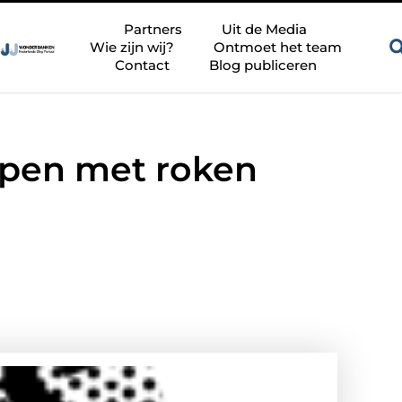
g
Zandkleur tegels voor een rustige en tijdloze badkamer
B
Partners
Uit de Media
Wie zijn wij?
Ontmoet het team
Contact
Blog publiceren
oppen met roken