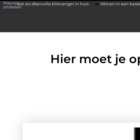
Nieuwe
 sfeervolle blikvanger in huis
Wonen in een karakteristieke woni
artikelen
Hier moet je o