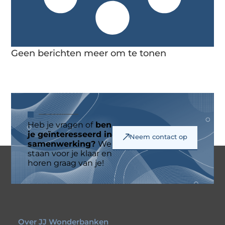
Geen berichten meer om te tonen
Heb je vragen of
ben
je geïnteresseerd in
Neem contact op
samenwerking?
We
staan voor je klaar en
horen graag van je!
Over JJ Wonderbanken