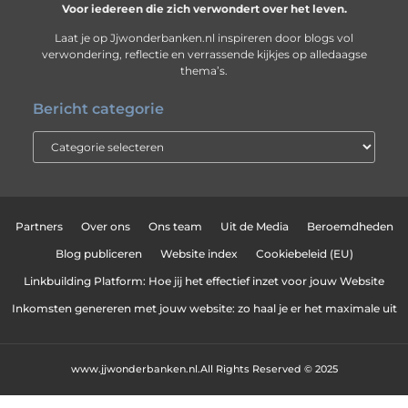
Voor iedereen die zich verwondert over het leven.
Laat je op Jjwonderbanken.nl inspireren door blogs vol
verwondering, reflectie en verrassende kijkjes op alledaagse
thema’s.
Bericht categorie
Partners
Over ons
Ons team
Uit de Media
Beroemdheden
Blog publiceren
Website index
Cookiebeleid (EU)
Linkbuilding Platform: Hoe jij het effectief inzet voor jouw Website
Inkomsten genereren met jouw website: zo haal je er het maximale uit
www.jjwonderbanken.nl.
All Rights Reserved © 2025