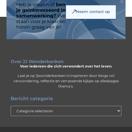
Heb je vragen of
ben
je geïnteresseerd in
Neem contact op
samenwerking?
We
staan voor je klaar en
horen graag van je!
Over JJ Wonderbanken
Voor iedereen die zich verwondert over het leven.
Laat je op Jjwonderbanken.nl inspireren door blogs vol
verwondering, reflectie en verrassende kijkjes op alledaagse
thema’s.
Bericht categorie