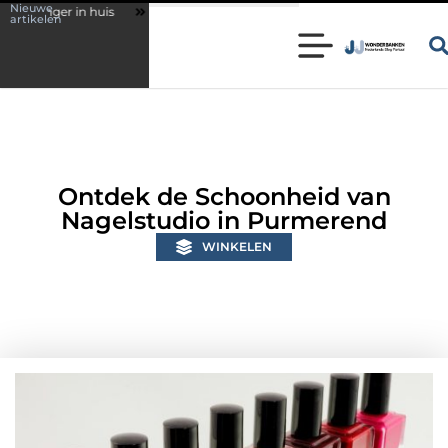
Nieuwe
Wonen in een karakteristieke woning in Bunschoten? Controleer of je s
artikelen
Ontdek de Schoonheid van
Nagelstudio in Purmerend
WINKELEN