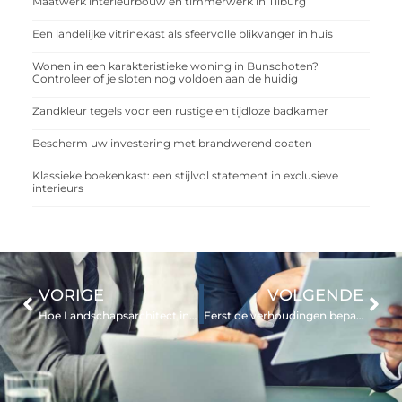
Maatwerk interieurbouw en timmerwerk in Tilburg
Een landelijke vitrinekast als sfeervolle blikvanger in huis
Wonen in een karakteristieke woning in Bunschoten?
Controleer of je sloten nog voldoen aan de huidig
Zandkleur tegels voor een rustige en tijdloze badkamer
Bescherm uw investering met brandwerend coaten
Klassieke boekenkast: een stijlvol statement in exclusieve
interieurs
VORIGE
VOLGENDE
Hoe Landschapsarchitect in IJmuiden Uw Buurt Verrijken
Eerst de verhoudingen bepalen en dan pas ophangen