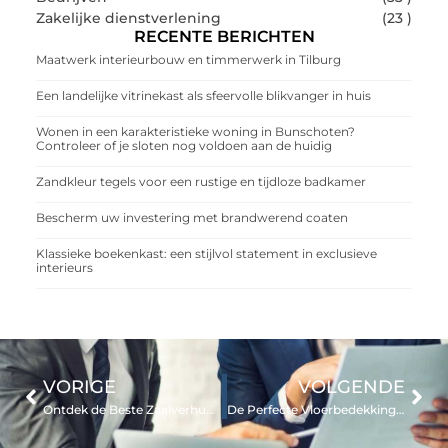
Zakelijke dienstverlening
(23 )
RECENTE BERICHTEN
Maatwerk interieurbouw en timmerwerk in Tilburg
Een landelijke vitrinekast als sfeervolle blikvanger in huis
Wonen in een karakteristieke woning in Bunschoten?
Controleer of je sloten nog voldoen aan de huidig
Zandkleur tegels voor een rustige en tijdloze badkamer
Bescherm uw investering met brandwerend coaten
Klassieke boekenkast: een stijlvol statement in exclusieve
interieurs
VORIGE
VOLGENDE
Ontdek de Beste Zaalverhuur in Dordrecht voor uw Evenementen
De Perfecte Vloerbedekking voor jouw Huis in Doetinchem