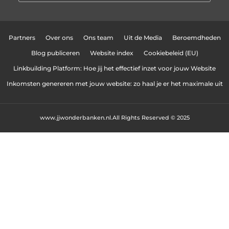
Partners
Over ons
Ons team
Uit de Media
Beroemdheden
Blog publiceren
Website index
Cookiebeleid (EU)
Linkbuilding Platform: Hoe jij het effectief inzet voor jouw Website
Inkomsten genereren met jouw website: zo haal je er het maximale uit
www.jjwonderbanken.nl.
All Rights Reserved © 2025