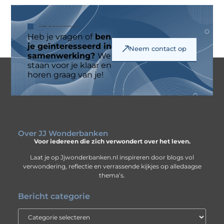
Heb je vragen of
ben
je geïnteresseerd in
Neem contact op
samenwerking?
We
staan voor je klaar en
horen graag van je!
Over JJ Wonderbanken
Voor iedereen die zich verwondert over het leven.
Laat je op Jjwonderbanken.nl inspireren door blogs vol
verwondering, reflectie en verrassende kijkjes op alledaagse
thema’s.
Bericht categorie