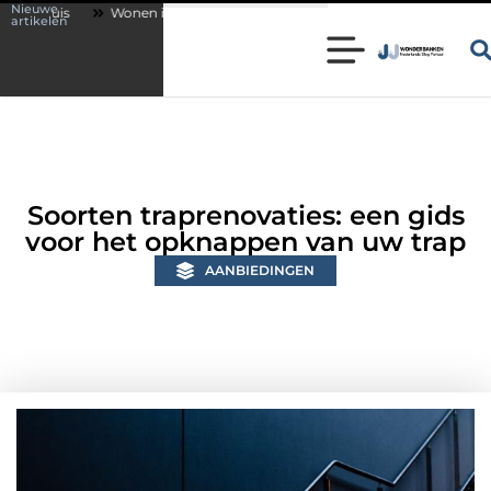
Nieuwe
en in een karakteristieke woning in Bunschoten? Controleer of je sloten n
artikelen
Soorten traprenovaties: een gids
voor het opknappen van uw trap
AANBIEDINGEN