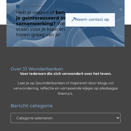
Heb je vragen of
ben
je geïnteresseerd in
Neem contact op
samenwerking?
We
staan voor je klaar en
horen graag van je!
Over JJ Wonderbanken
Voor iedereen die zich verwondert over het leven.
Laat je op Jjwonderbanken.nl inspireren door blogs vol
verwondering, reflectie en verrassende kijkjes op alledaagse
thema’s.
Bericht categorie