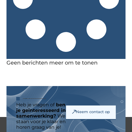
Geen berichten meer om te tonen
Heb je vragen of
ben
je geïnteresseerd in
Neem contact op
samenwerking?
We
staan voor je klaar en
horen graag van je!