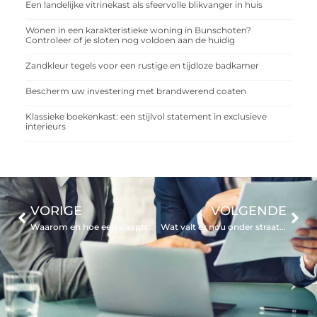
Een landelijke vitrinekast als sfeervolle blikvanger in huis
Wonen in een karakteristieke woning in Bunschoten?
Controleer of je sloten nog voldoen aan de huidig
Zandkleur tegels voor een rustige en tijdloze badkamer
Bescherm uw investering met brandwerend coaten
Klassieke boekenkast: een stijlvol statement in exclusieve
interieurs
VORIGE
VOLGENDE
Waarom en hoe een slaaptrainer introduceren.
Wat valt er nou onder straatmeubilair?