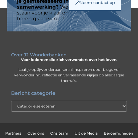
je geïnteresseerd in
Neem contact op
samenwerking?
We
staan voor je klaar en
horen graag van je!
Over JJ Wonderbanken
Voor iedereen die zich verwondert over het leven.
Laat je op Jjwonderbanken.nl inspireren door blogs vol
verwondering, reflectie en verrassende kijkjes op alledaagse
thema’s.
Bericht categorie
Partners
Over ons
Ons team
Uit de Media
Beroemdheden