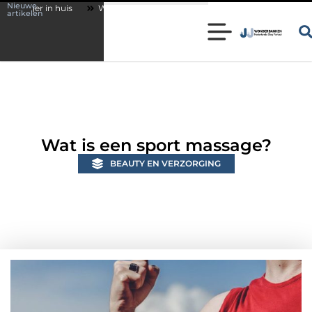
Nieuwe
Wonen in een karakteristieke woning in Bunschoten? Controleer of je
artikelen
Wat is een sport massage?
BEAUTY EN VERZORGING