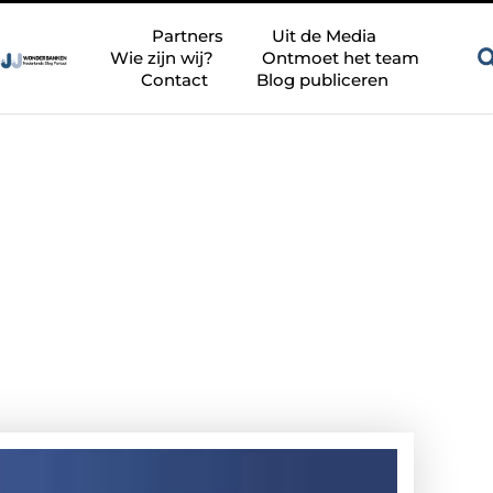
Zandkleur tegels voor een rustige en tijdloze badkamer
Besch
Partners
Uit de Media
Wie zijn wij?
Ontmoet het team
Contact
Blog publiceren