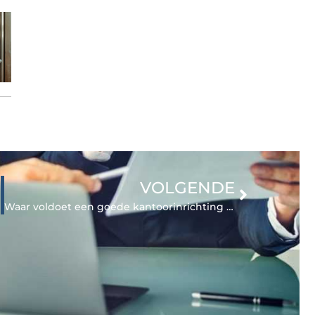
VOLGENDE
Waar voldoet een goede kantoorinrichting aan?