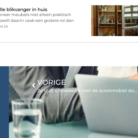
lle blikvanger in huis
nneer meubels niet alleen praktisch
speelt daarin vaak een grotere rol dan
en in
VORIGE
Zo rijdt u makkelijk met de scootmobiel door de stad