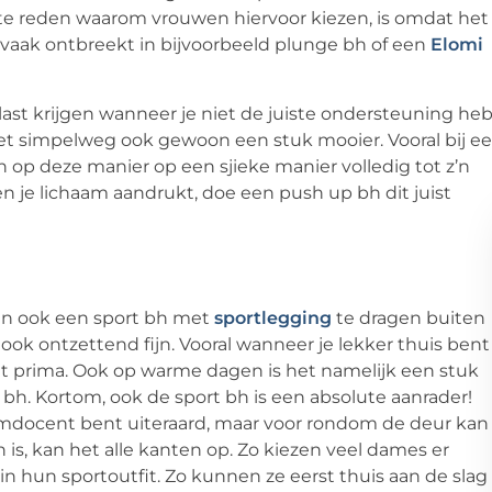
e reden waarom vrouwen hiervoor kiezen, is omdat het
t vaak ontbreekt in bijvoorbeeld plunge bh of een
Elomi
 last krijgen wanneer je niet de juiste ondersteuning heb
het simpelweg ook gewoon een stuk mooier. Vooral bij e
n op deze manier op een sjieke manier volledig tot z’n
n je lichaam aandrukt, doe een push up bh dit juist
en ook een sport bh met
sportlegging
te dragen buiten
k ook ontzettend fijn. Vooral wanneer je lekker thuis bent
et prima. Ook op warme dagen is het namelijk een stuk
 bh. Kortom, ook de sport bh is een absolute aanrader!
 gymdocent bent uiteraard, maar voor rondom de deur kan
 is, kan het alle kanten op. Zo kiezen veel dames er
n hun sportoutfit. Zo kunnen ze eerst thuis aan de slag