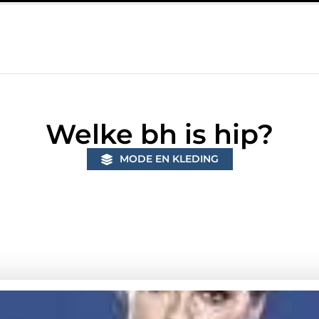
n Bunschoten? Controleer of je sloten nog voldoen aan de huidig
Welke bh is hip?
MODE EN KLEDING