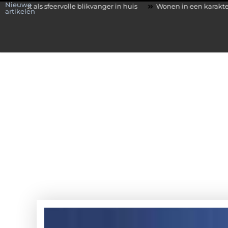
Nieuwe
ervolle blikvanger in huis
Wonen in een karakteristieke woning i
artikelen