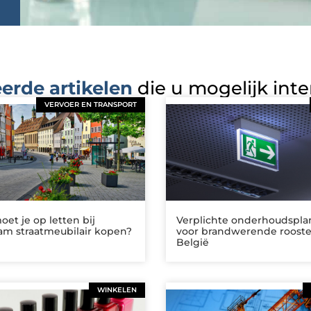
erde artikelen
die u mogelijk int
VERVOER EN TRANSPORT
et je op letten bij
Verplichte onderhoudspl
am straatmeubilair kopen?
voor brandwerende rooste
België
WINKELEN