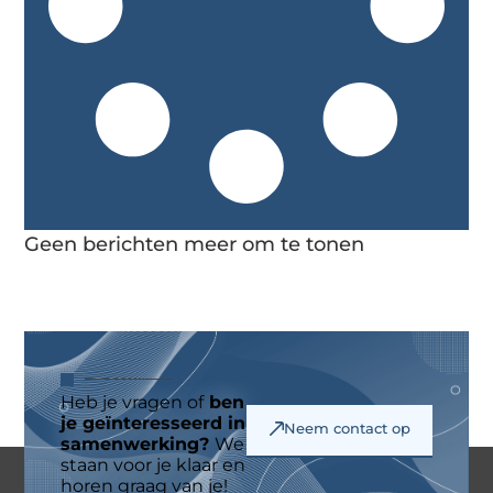
Geen berichten meer om te tonen
Heb je vragen of
ben
je geïnteresseerd in
Neem contact op
samenwerking?
We
staan voor je klaar en
horen graag van je!