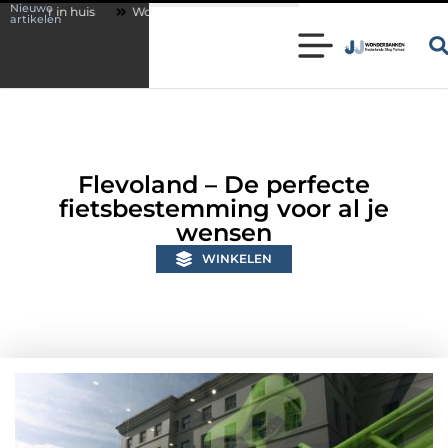
Nieuwe
Wonen in een karakteristieke woning in Bunschoten? Controleer of je sl
artikelen
Flevoland – De perfecte
fietsbestemming voor al je
wensen
WINKELEN