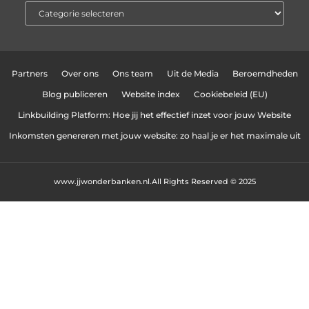
Partners
Over ons
Ons team
Uit de Media
Beroemdheden
Blog publiceren
Website index
Cookiebeleid (EU)
Linkbuilding Platform: Hoe jij het effectief inzet voor jouw Website
Inkomsten genereren met jouw website: zo haal je er het maximale uit
www.jjwonderbanken.nl.
All Rights Reserved © 2025