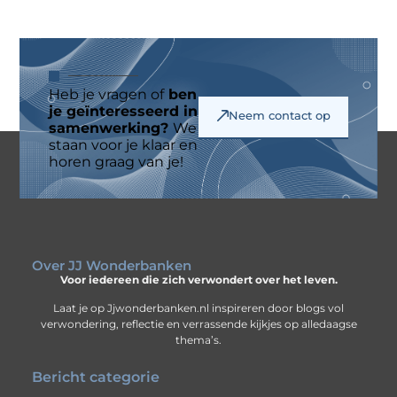
Heb je vragen of
ben
je geïnteresseerd in
Neem contact op
samenwerking?
We
staan voor je klaar en
horen graag van je!
Over JJ Wonderbanken
Voor iedereen die zich verwondert over het leven.
Laat je op Jjwonderbanken.nl inspireren door blogs vol
verwondering, reflectie en verrassende kijkjes op alledaagse
thema’s.
Bericht categorie