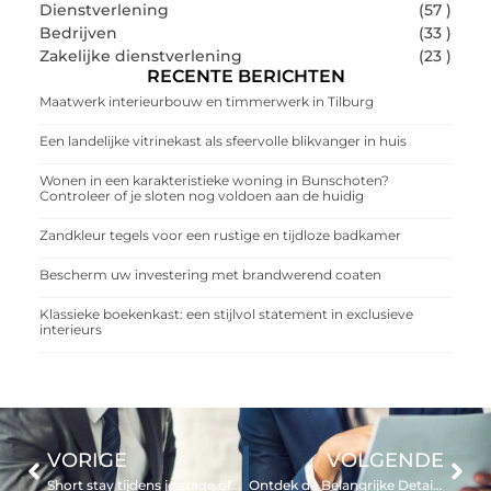
Dienstverlening
(57 )
Bedrijven
(33 )
Zakelijke dienstverlening
(23 )
RECENTE BERICHTEN
Maatwerk interieurbouw en timmerwerk in Tilburg
Een landelijke vitrinekast als sfeervolle blikvanger in huis
Wonen in een karakteristieke woning in Bunschoten?
Controleer of je sloten nog voldoen aan de huidig
Zandkleur tegels voor een rustige en tijdloze badkamer
Bescherm uw investering met brandwerend coaten
Klassieke boekenkast: een stijlvol statement in exclusieve
interieurs
VORIGE
VOLGENDE
Short stay tijdens je stage of minor: zo combineer je comfort en flexibilitei
Ontdek de Belangrijke Details over de Vuilstort in Venlo