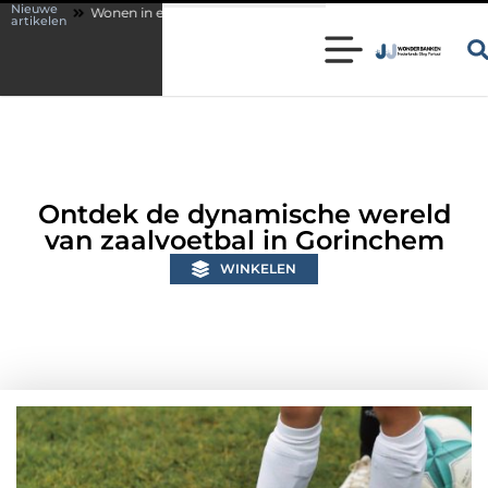
Nieuwe
 een karakteristieke woning in Bunschoten? Controleer of je sloten nog v
artikelen
Ontdek de dynamische wereld
van zaalvoetbal in Gorinchem
WINKELEN