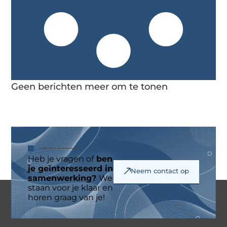
Geen berichten meer om te tonen
Heb je vragen of
ben
je geïnteresseerd in
Neem contact op
samenwerking?
We
staan voor je klaar en
horen graag van je!