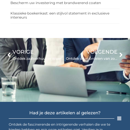
Bescherm uw investering met brandwerend coaten
Klassieke boekenkast: een stijlvol statement in exclusieve
interieurs
VORIGE
VOLGENDE
Ontdek zaalverhuur in Woerden voor elk type evenement
Ontdek de voordelen van zonnebank in Wageningen
Had je deze artikelen al gelezen?
Ontdek de fascinerende en intrigerende verhalen die we te
bieden hebben en mis onze artikelen niet. Verdiep je in