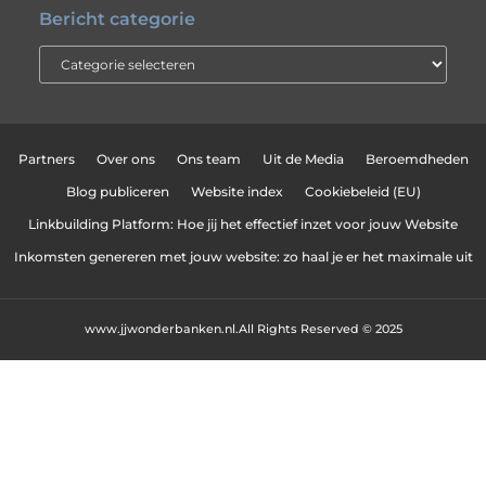
Bericht categorie
Partners
Over ons
Ons team
Uit de Media
Beroemdheden
Blog publiceren
Website index
Cookiebeleid (EU)
Linkbuilding Platform: Hoe jij het effectief inzet voor jouw Website
Inkomsten genereren met jouw website: zo haal je er het maximale uit
www.jjwonderbanken.nl.
All Rights Reserved © 2025