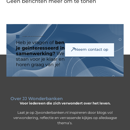
Geen berichten meer om te tonen
Heb je vragen of
ben
je geïnteresseerd in
Neem contact op
samenwerking?
We
staan voor je klaar en
horen graag van je!
Over JJ Wonderbanken
Voor iedereen die zich verwondert over het leven.
Laat je op Jjwonderbanken.nl inspireren door blogs vol
verwondering, reflectie en verrassende kijkjes op alledaagse
thema’s.