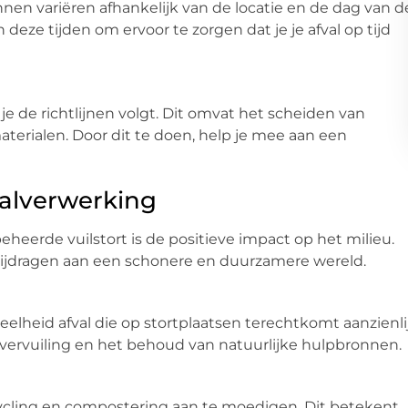
nnen variëren afhankelijk van de locatie en de dag van d
deze tijden om ervoor te zorgen dat je je afval op tijd
 je de richtlijnen volgt. Dit omvat het scheiden van
terialen. Door dit te doen, help je mee aan een
valverwerking
heerde vuilstort is de positieve impact op het milieu.
k bijdragen aan een schonere en duurzamere wereld.
eelheid afval die op stortplaatsen terechtkomt aanzienli
 vervuiling en het behoud van natuurlijke hulpbronnen.
ycling en compostering aan te moedigen. Dit betekent