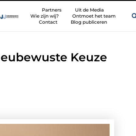
Zandkleur tegels voor een rustige en tijdloze badkamer
Besc
Partners
Uit de Media
Wie zijn wij?
Ontmoet het team
Contact
Blog publiceren
ilieubewuste Keuze