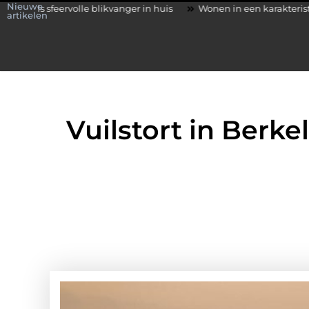
Nieuwe
eervolle blikvanger in huis
Wonen in een karakteristieke woning 
artikelen
Vuilstort in Berk