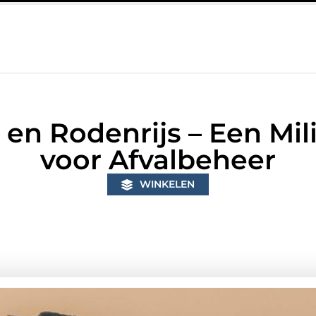
in Bunschoten? Controleer of je sloten nog voldoen aan de huidig
el en Rodenrijs – Een M
voor Afvalbeheer
WINKELEN