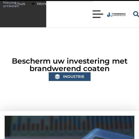
Nieuwe
Wonen in een karakteristieke woning in Bunschoten? Controleer of je slote
artikelen
Bescherm uw investering met
brandwerend coaten
INDUSTRIE