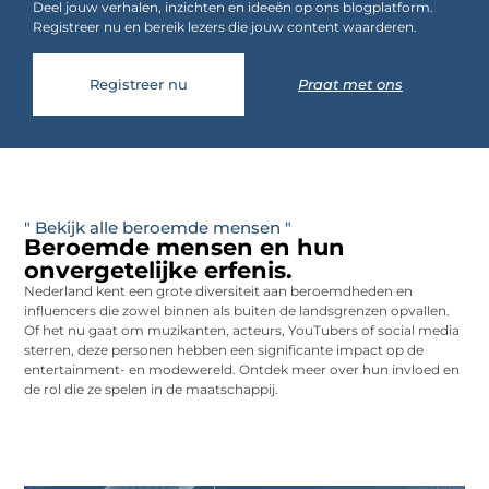
Deel jouw verhalen, inzichten en ideeën op ons blogplatform.
Registreer nu en bereik lezers die jouw content waarderen.
Registreer nu
Praat met ons
" Bekijk alle beroemde mensen "
Beroemde mensen en hun
onvergetelijke erfenis.
Nederland kent een grote diversiteit aan beroemdheden en
influencers die zowel binnen als buiten de landsgrenzen opvallen.
Of het nu gaat om muzikanten, acteurs, YouTubers of social media
sterren, deze personen hebben een significante impact op de
entertainment- en modewereld. Ontdek meer over hun invloed en
de rol die ze spelen in de maatschappij.