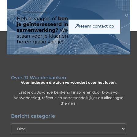
Heb je vragen of
ben
je geïnteresseerd in
Neem contact op
samenwerking?
We
staan voor je klaar en
horen graag van je!
Over JJ Wonderbanken
Voor iedereen die zich verwondert over het leven.
Laat je op Jjwonderbanken.nl inspireren door blogs vol
verwondering, reflectie en verrassende kijkjes op alledaagse
thema’s.
Bericht categorie