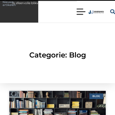
Nieuwe
t als sfeervolle blikvanger in huis
Wonen in een karakteristieke wonin
artikelen
Categorie: Blog
BLOG