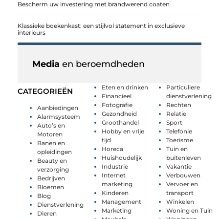
Bescherm uw investering met brandwerend coaten
Klassieke boekenkast: een stijlvol statement in exclusieve
interieurs
Media
en beroemdheden
Eten en drinken
Particuliere
CATEGORIEËN
Financieel
dienstverlening
Fotografie
Rechten
Aanbiedingen
Gezondheid
Relatie
Alarmsysteem
Groothandel
Sport
Auto’s en
Hobby en vrije
Telefonie
Motoren
tijd
Toerisme
Banen en
Horeca
Tuin en
opleidingen
Huishoudelijk
buitenleven
Beauty en
Industrie
Vakantie
verzorging
Internet
Verbouwen
Bedrijven
marketing
Vervoer en
Bloemen
Kinderen
transport
Blog
Management
Winkelen
Dienstverlening
Marketing
Woning en Tuin
Dieren