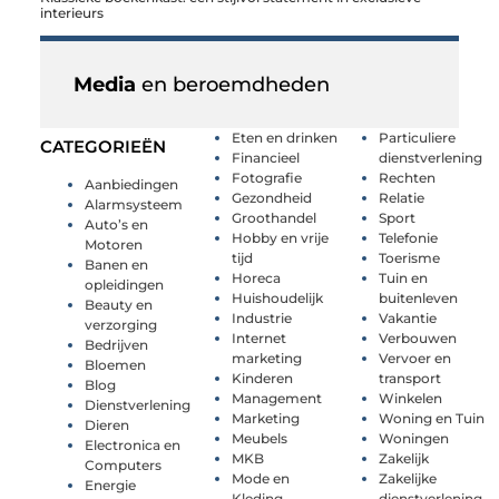
interieurs
Media
en beroemdheden
Eten en drinken
Particuliere
CATEGORIEËN
Financieel
dienstverlening
Fotografie
Rechten
Aanbiedingen
Gezondheid
Relatie
Alarmsysteem
Groothandel
Sport
Auto’s en
Hobby en vrije
Telefonie
Motoren
tijd
Toerisme
Banen en
Horeca
Tuin en
opleidingen
Huishoudelijk
buitenleven
Beauty en
Industrie
Vakantie
verzorging
Internet
Verbouwen
Bedrijven
marketing
Vervoer en
Bloemen
Kinderen
transport
Blog
Management
Winkelen
Dienstverlening
Marketing
Woning en Tuin
Dieren
Meubels
Woningen
Electronica en
MKB
Zakelijk
Computers
Mode en
Zakelijke
Energie
Kleding
dienstverlening