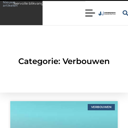
Nieuwe
 sfeervolle blikvanger in huis
Wonen in een karakteristieke woning in 
artikelen
Categorie: Verbouwen
VERBOUWEN