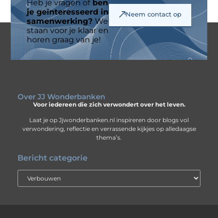
Heb je vragen of
ben
je geïnteresseerd in
Neem contact op
samenwerking?
We
staan voor je klaar en
horen graag van je!
Over JJ Wonderbanken
Voor iedereen die zich verwondert over het leven.
Laat je op Jjwonderbanken.nl inspireren door blogs vol
verwondering, reflectie en verrassende kijkjes op alledaagse
thema’s.
Bericht categorie