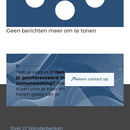
Geen berichten meer om te tonen
Heb je vragen of
ben
je geïnteresseerd in
Neem contact op
samenwerking?
We
staan voor je klaar en
horen graag van je!
Over JJ Wonderbanken