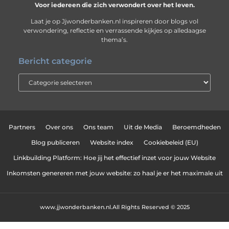
Voor iedereen die zich verwondert over het leven.
Laat je op Jjwonderbanken.nl inspireren door blogs vol
verwondering, reflectie en verrassende kijkjes op alledaagse
thema’s.
Bericht categorie
Partners
Over ons
Ons team
Uit de Media
Beroemdheden
Blog publiceren
Website index
Cookiebeleid (EU)
Linkbuilding Platform: Hoe jij het effectief inzet voor jouw Website
Inkomsten genereren met jouw website: zo haal je er het maximale uit
www.jjwonderbanken.nl.
All Rights Reserved © 2025