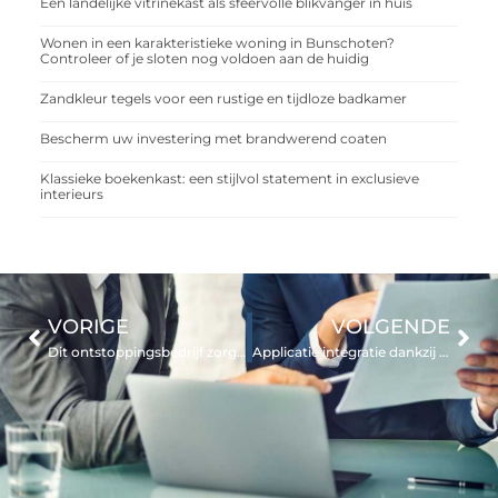
Een landelijke vitrinekast als sfeervolle blikvanger in huis
Wonen in een karakteristieke woning in Bunschoten?
Controleer of je sloten nog voldoen aan de huidig
Zandkleur tegels voor een rustige en tijdloze badkamer
Bescherm uw investering met brandwerend coaten
Klassieke boekenkast: een stijlvol statement in exclusieve
interieurs
VORIGE
VOLGENDE
Dit ontstoppingsbedrijf zorgt voor een vakkundige ontstopping van uw riool
Applicatie integratie dankzij een API platform