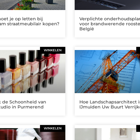
et je op letten bij
Verplichte onderhoudspl
am straatmeubilair kopen?
voor brandwerende rooste
België
WINKELEN
 de Schoonheid van
Hoe Landschapsarchitect 
tudio in Purmerend
IJmuiden Uw Buurt Verrij
WINKELEN