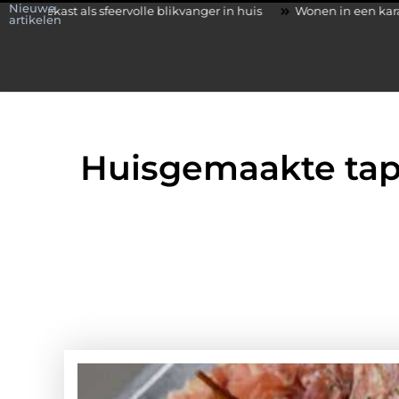
Nieuwe
ervolle blikvanger in huis
Wonen in een karakteristieke woning i
artikelen
Huisgemaakte tapa