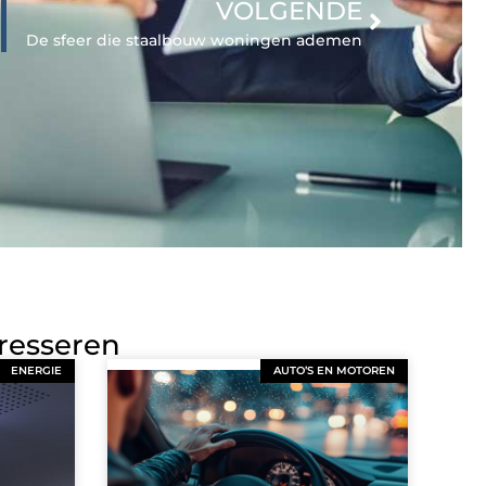
VOLGENDE
De sfeer die staalbouw woningen ademen
eresseren
ENERGIE
AUTO’S EN MOTOREN