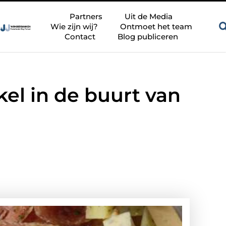
Zandkleur tegels voor een rustige en tijdloze badkamer
Besch
Partners
Uit de Media
Wie zijn wij?
Ontmoet het team
Contact
Blog publiceren
el in de buurt van