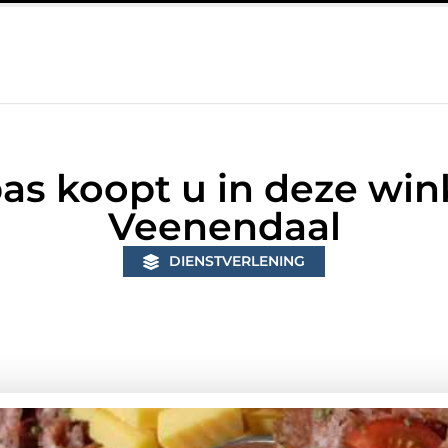
n Bunschoten? Controleer of je sloten nog voldoen aan de huidig
s koopt u in deze wink
Veenendaal
DIENSTVERLENING