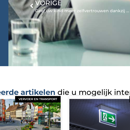
VORIGE
Geef uw kind meer zelfvertrouwen dankzij een Cito training in Etten-Leur
erde artikelen
die u mogelijk int
VERVOER EN TRANSPORT