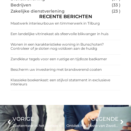
Bedrijven
(33 )
Zakelijke dienstverlening
(23 )
RECENTE BERICHTEN
Maatwerk interieurbouw en timmerwerk in Tilburg
Een landelijke vitrinekast als sfeervolle blikvanger in huis
Wonen in een karakteristieke woning in Bunschoten?
Controleer of je sloten nog voldoen aan de huidig
Zandkleur tegels voor een rustige en tijdloze badkamer
Bescherm uw investering met brandwerend coaten
Klassieke boekenkast: een stijlvol statement in exclusieve
interieurs
VORIGE
VOLGENDE
Zoetermeer in het donker Van stroomstoring tot oplossingen
Ontdek Het Beste van Zwolle Vandaag