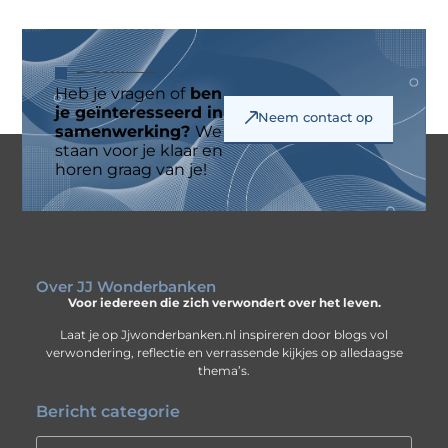
Heb je vragen of
ben
je geïnteresseerd in
Neem contact op
samenwerking?
We
staan voor je klaar en
horen graag van je!
Over JJ Wonderbanken
Voor iedereen die zich verwondert over het leven.
Laat je op Jjwonderbanken.nl inspireren door blogs vol
verwondering, reflectie en verrassende kijkjes op alledaagse
thema’s.
Bericht categorie