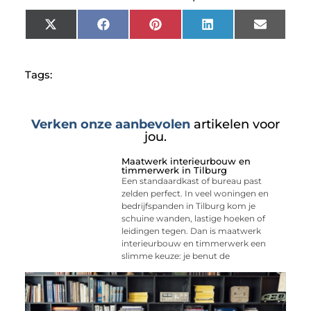
X
Facebook
Pinterest
LinkedIn
Email
(Twitter)
Tags:
Verken onze aanbevolen
artikelen voor
jou.
Maatwerk interieurbouw en
timmerwerk in Tilburg
Een standaardkast of bureau past
zelden perfect. In veel woningen en
bedrijfspanden in Tilburg kom je
schuine wanden, lastige hoeken of
leidingen tegen. Dan is maatwerk
interieurbouw en timmerwerk een
slimme keuze: je benut de