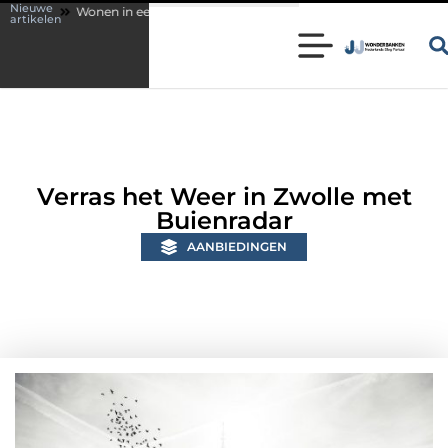
Nieuwe
 een karakteristieke woning in Bunschoten? Controleer of je sloten nog v
artikelen
Verras het Weer in Zwolle met
Buienradar
AANBIEDINGEN