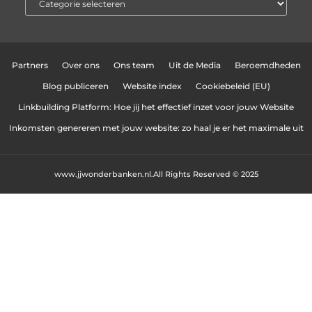
Partners
Over ons
Ons team
Uit de Media
Beroemdheden
Blog publiceren
Website index
Cookiebeleid (EU)
Linkbuilding Platform: Hoe jij het effectief inzet voor jouw Website
Inkomsten genereren met jouw website: zo haal je er het maximale uit
www.jjwonderbanken.nl.
All Rights Reserved © 2025