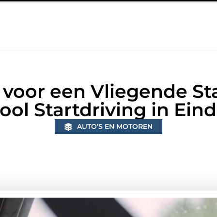
istieke woning in Bunschoten? Controleer of je sloten nog voldoen 
voor een Vliegende Start
ool Startdriving in Ei
AUTO’S EN MOTOREN