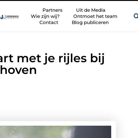
aan de huidig
Zandkleur tegels voor een rustige en tijdloze bad
Partners
Uit de Media
Wie zijn wij?
Ontmoet het team
Contact
Blog publiceren
 met je rijles bij
ndhoven