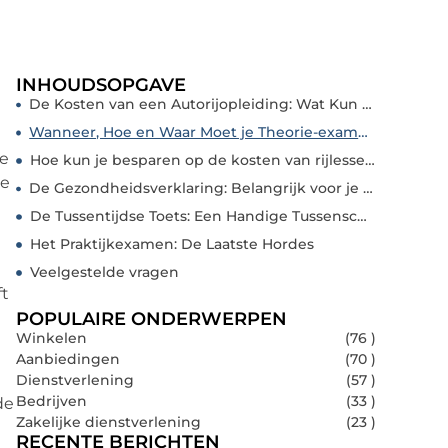
INHOUDSOPGAVE
De Kosten van een Autorijopleiding: Wat Kun Je Verwachten?
Wanneer, Hoe en Waar Moet je Theorie-examen Doen?
je
Hoe kun je besparen op de kosten van rijlessen?
je
De Gezondheidsverklaring: Belangrijk voor je Praktijkexamen
De Tussentijdse Toets: Een Handige Tussenschakel
Het Praktijkexamen: De Laatste Hordes
Veelgestelde vragen
ft
POPULAIRE ONDERWERPEN
Winkelen
(76 )
Aanbiedingen
(70 )
Dienstverlening
(57 )
Bedrijven
(33 )
de
Zakelijke dienstverlening
(23 )
RECENTE BERICHTEN