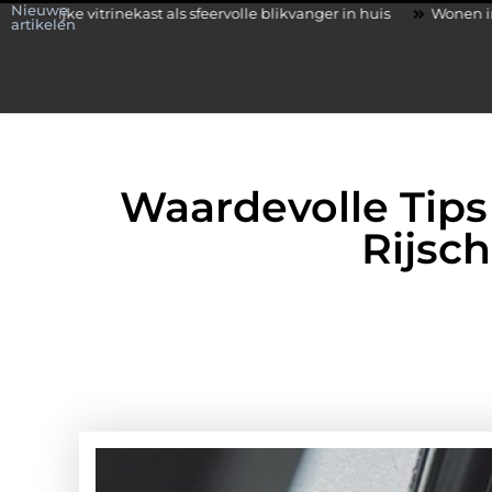
Nieuwe
trinekast als sfeervolle blikvanger in huis
Wonen in een karakter
artikelen
Waardevolle Tips 
Rijsch