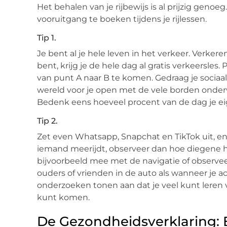
Het behalen van je rijbewijs is al prijzig geno
vooruitgang te boeken tijdens je rijlessen.
Tip 1.
Je bent al je hele leven in het verkeer. Verkere
bent, krijg je de hele dag al gratis verkeersles
van punt A naar B te komen. Gedraag je sociaal
wereld voor je open met de vele borden onderw
Bedenk eens hoeveel procent van de dag je ei
Tip 2.
Zet even Whatsapp, Snapchat en TikTok uit, en
iemand meerijdt, observeer dan hoe diegene het d
bijvoorbeeld mee met de navigatie of observeer
ouders of vrienden in de auto als wanneer je acht
onderzoeken tonen aan dat je veel kunt leren v
kunt komen.
De Gezondheidsverklaring: B