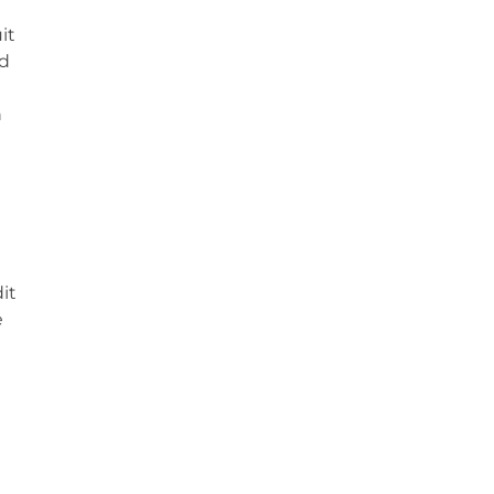
it
id
n
it
e