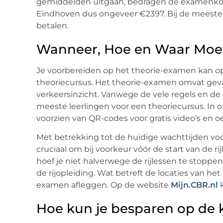
gemiddelden uitgaan, bedragen de examenkosten
Eindhoven dus ongeveer €2397. Bij de meeste r
betalen.
Wanneer, Hoe en Waar Moet
Je voorbereiden op het theorie-examen kan op d
theoriecursus. Het theorie-examen omvat gev
verkeersinzicht. Vanwege de vele regels en de 
meeste leerlingen voor een theoriecursus. In
voorzien van QR-codes voor gratis video’s en o
Met betrekking tot de huidige wachttijden vo
cruciaal om bij voorkeur vóór de start van de r
hoef je niet halverwege de rijlessen te stoppen
de rijopleiding. Wat betreft de locaties van he
examen afleggen. Op de website
Mijn.CBR.nl
k
Hoe kun je besparen op de k