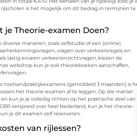
 in totaal €470. Het behalen van je rijbewijs kost je i
ijscholen is het mogelijk om dit bedrag in termijnen te
 je Theorie-examen Doen?
iverse manieren, zoals zelfstudie of een (online)
aarherkenningsvragen, vragen over verkeersregels en
als lastig ervaren verkeersinzichtvragen, kiezen de
 onze webshop kun je ook theorieboeken aanschaffen,
efenvragen.
or toetsen/praktijkexamens (gemiddeld 3 maanden) is h
ijlessen het theorie-examen af te leggen. Op die manier
 en kun je je volledig richten op het praktische deel van
t CBR verspreid over heel Nederland, kun je het theorie-
un je dit examen zelf reserveren.
osten van rijlessen?