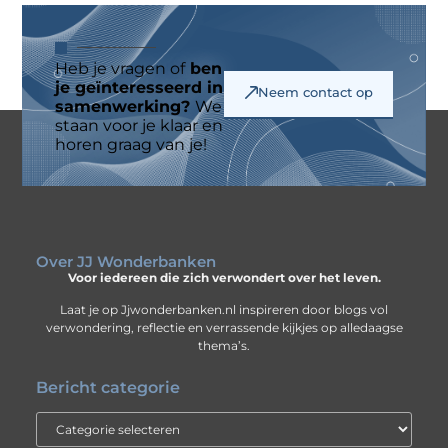
Heb je vragen of
ben
je geïnteresseerd in
Neem contact op
samenwerking?
We
staan voor je klaar en
horen graag van je!
Over JJ Wonderbanken
Voor iedereen die zich verwondert over het leven.
Laat je op Jjwonderbanken.nl inspireren door blogs vol
verwondering, reflectie en verrassende kijkjes op alledaagse
thema’s.
Bericht categorie