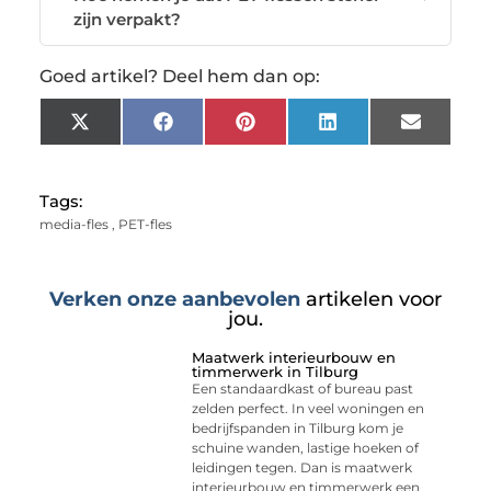
zijn verpakt?
Goed artikel? Deel hem dan op:
X
Facebook
Pinterest
LinkedIn
Email
(Twitter)
Tags:
media-fles
,
PET-fles
Verken onze aanbevolen
artikelen voor
jou.
Maatwerk interieurbouw en
timmerwerk in Tilburg
Een standaardkast of bureau past
zelden perfect. In veel woningen en
bedrijfspanden in Tilburg kom je
schuine wanden, lastige hoeken of
leidingen tegen. Dan is maatwerk
interieurbouw en timmerwerk een