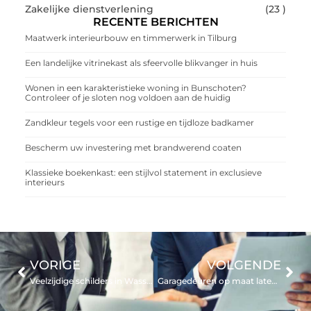
Zakelijke dienstverlening
(23 )
RECENTE BERICHTEN
Maatwerk interieurbouw en timmerwerk in Tilburg
Een landelijke vitrinekast als sfeervolle blikvanger in huis
Wonen in een karakteristieke woning in Bunschoten?
Controleer of je sloten nog voldoen aan de huidig
Zandkleur tegels voor een rustige en tijdloze badkamer
Bescherm uw investering met brandwerend coaten
Klassieke boekenkast: een stijlvol statement in exclusieve
interieurs
VORIGE
VOLGENDE
Veelzijdige schilders in Wassenaar en omgeving
Garagedeuren op maat laten plaatsen bij u in regio Tilburg