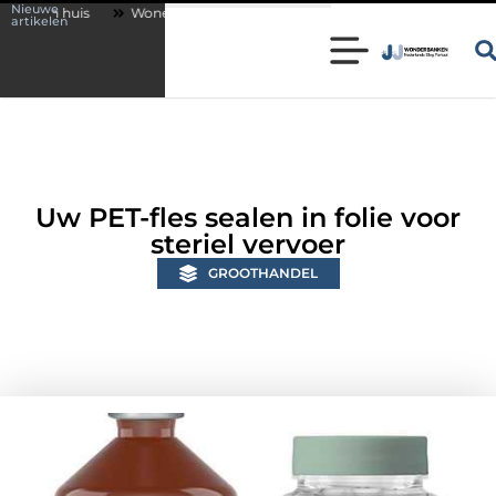
Nieuwe
Wonen in een karakteristieke woning in Bunschoten? Controleer of je slot
artikelen
Uw PET-fles sealen in folie voor
steriel vervoer
GROOTHANDEL