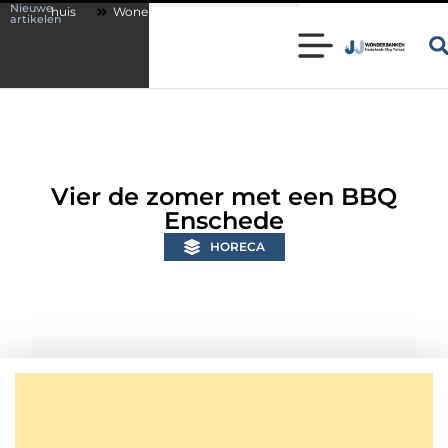
Nieuwe
Wonen in een karakteristieke woning in Bunschoten? Controleer of je s
artikelen
Vier de zomer met een BBQ
Enschede
HORECA