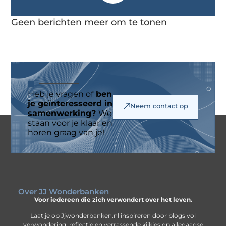
Geen berichten meer om te tonen
Heb je vragen of
ben
je geïnteresseerd in
Neem contact op
samenwerking?
We
staan voor je klaar en
horen graag van je!
Over JJ Wonderbanken
Voor iedereen die zich verwondert over het leven.
Laat je op Jjwonderbanken.nl inspireren door blogs vol
verwondering, reflectie en verrassende kijkjes op alledaagse