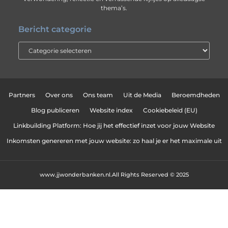
thema’s.
Bericht categorie
Partners
Over ons
Ons team
Uit de Media
Beroemdheden
Blog publiceren
Website index
Cookiebeleid (EU)
Linkbuilding Platform: Hoe jij het effectief inzet voor jouw Website
Inkomsten genereren met jouw website: zo haal je er het maximale uit
www.jjwonderbanken.nl.
All Rights Reserved © 2025