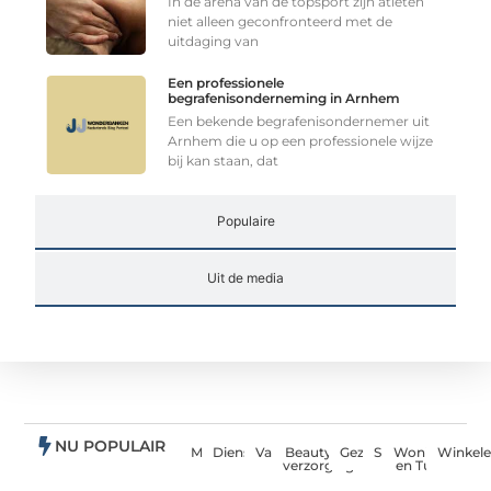
In de arena van de topsport zijn atleten
niet alleen geconfronteerd met de
uitdaging van
Een professionele
begrafenisonderneming in Arnhem
Een bekende begrafenisondernemer uit
Arnhem die u op een professionele wijze
bij kan staan, dat
Populaire
Uit de media
NU POPULAIR
Media
Dienstverlening
Vakantie
Beauty en
Gezondheid
Sport
Woning
Winkel
verzorging
en Tuin