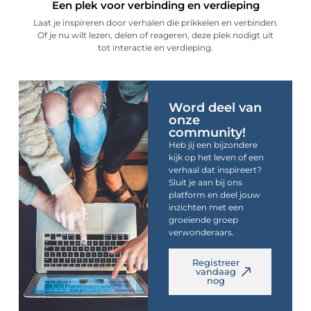
Een plek voor verbinding en verdieping
Laat je inspireren door verhalen die prikkelen en verbinden.
Of je nu wilt lezen, delen of reageren, deze plek nodigt uit
tot interactie en verdieping.
Word deel van
onze
community!
Heb jij een bijzondere
kijk op het leven of een
verhaal dat inspireert?
Sluit je aan bij ons
platform en deel jouw
inzichten met een
groeiende groep
verwonderaars.
Registreer
vandaag
nog